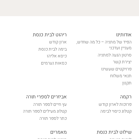
אודותינו
ריהוט לבית כנסת
הפיד של מתניה – כל מה שחדש,
ארון קודש
מעניין ועדכני
בימה לבית כנסת
סרטון הגעה למתניה
כיסא אליהו
יצירת קשר
כסאות נערמים
פרויקטים שעשינו
תנאי משלוח
תקנון
רקמה
אביזרים לספרי תורה
פרוכות לארון קודש
עץ חיים לספר תורה
קטלוג כיסוי לבימה
קטלוג מעילים לספר תורה
כתר לספר תורה
שילוט לבית כנסת
מאמרים