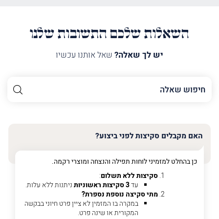
השאלות שלכם התשובות שלנו
יש לך שאלה?
שאל אותנו עכשיו
השם
שלך
האימייל
שלך
האם מקבלים סקיצות לפני ביצוע?
טלפון
(חובה)
כן בהחלט למזמיני לוחות תפילה והנצחה ומוצרי רקמה.
סקיצות ללא תשלום
:
עד
3 סקיצות ראשוניות
ניתנות ללא עלות.
מתי סקיצה נוספת נספרת?
פרט
במקרה בו המזמין לא ציין פרט חיוני בבקשה
על
המקורית או שינה פרט.