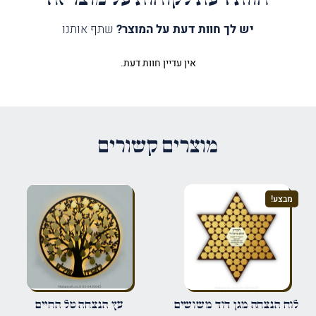
יש לך חוות דעת על המוצר?
שתף אותנו
אין עדיין חוות דעת.
היה הראשון לכתוב סקירה “לוח
למנצח מגן שלמה”
האימייל לא יוצג באתר.
שדות החובה מסומנים
*
מוצרים קשורים
הדירוג שלך
*
מבצע!
הביקורת שלך
*
שם
*
לוח הנצחה מגן דוד משושים
עץ הנצחה טל החיים