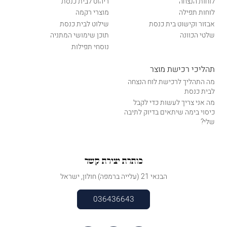
לוחות הנצחה
ריהוט לבית כנסת
לוחות תפילה
מוצרי רקמה
אבזור וקישוט בית כנסת
שילוט לבית כנסת
שלטי הכוונה
תוכן שימושי המתניה
נוסחי תפילות
תהליכי רכישת מוצר
מה התהליך לרכישת לוח הנצחה
לבית כנסת
מה אני צריך לעשות כדי לקבל
כיסוי בימה שיתאים בדיוק לתיבה
שלי?
כותרת יצירת קשר
הבנאי 21 (עלייה ברמפה) חולון, ישראל
036436643