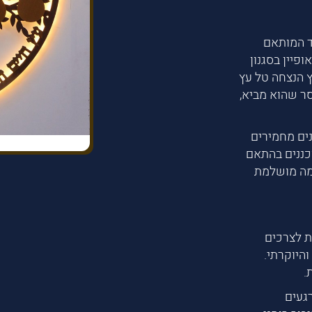
ד המותאם
פיין בסגנון
ץ הנצחה טל עץ
ר שהוא מביא,
נים מחמירים
רה. גובה הלוח 120 ורוחבו 120 מתוכננים בהתאם
מה מושלמת
 לצרכים
היוקרתי.
.
געים