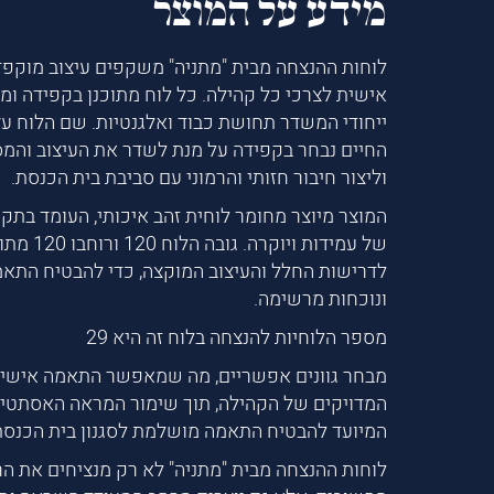
מידע על המוצר
לוחות ההנצחה מבית "מתניה" משקפים עיצוב מוקפ
אישית לצרכי כל קהילה. כל לוח מתוכנן בקפידה ומאו
ייחודי המשדר תחושת כבוד ואלגנטיות. שם הלוח ע
החיים נבחר בקפידה על מנת לשדר את העיצוב והמס
וליצור חיבור חזותי והרמוני עם סביבת בית הכנסת.
המוצר מיוצר מחומר לוחית זהב איכותי, העומד בתק
של עמידות ויוק
לדרישות החלל והעיצוב המוקצה, כדי להבטיח התא
ונוכחות מרשימה.
מספר הלוחיות להנצחה בלוח זה היא 29
מבחר גוונים אפשריים, מה שמאפשר התאמה אישית
המדויקים של הקהילה, תוך שימור המראה האסתטי ו
המיועד להבטיח התאמה מושלמת לסגנון בית הכנסת
לוחות ההנצחה מבית "מתניה" לא רק מנציחים את הר