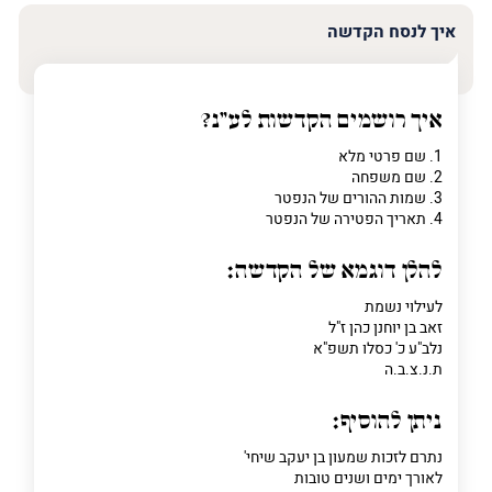
איך לנסח הקדשה
איך רושמים הקדשות לע"נ?
1. שם פרטי מלא
2. שם משפחה
3. שמות ההורים של הנפטר
4. תאריך הפטירה של הנפטר
להלן דוגמא של הקדשה:
לעילוי נשמת
זאב בן יוחנן כהן ז"ל
נלב"ע כ' כסלו תשפ"א
ת.נ.צ.ב.ה
ניתן להוסיף:
נתרם לזכות שמעון בן יעקב שיחי'
לאורך ימים ושנים טובות