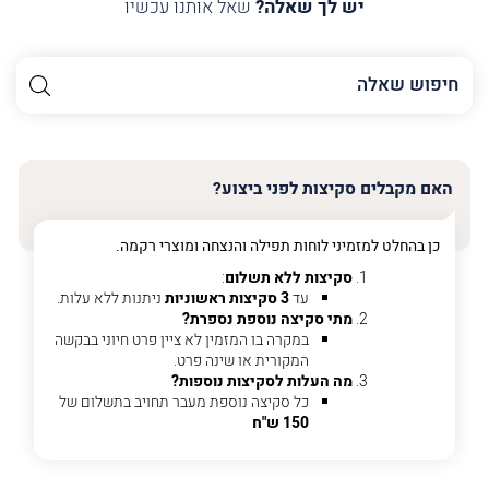
יש לך שאלה?
שאל אותנו עכשיו
השם
שלך
האימייל
שלך
האם מקבלים סקיצות לפני ביצוע?
טלפון
(חובה)
כן בהחלט למזמיני לוחות תפילה והנצחה ומוצרי רקמה.
סקיצות ללא תשלום
:
עד
3 סקיצות ראשוניות
ניתנות ללא עלות.
מתי סקיצה נוספת נספרת?
פרט
במקרה בו המזמין לא ציין פרט חיוני בבקשה
על
המקורית או שינה פרט.
מה
מה העלות לסקיצות נוספות?
מדובר
כל סקיצה נוספת מעבר תחויב בתשלום של
150 ש"ח
פרט על מה מדובר