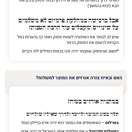
השינוי כרוך בתשלום של 500 ש"ח ניתן לבחור פסוקים בקישור
הבא (יבוא בהמשך)
אבל ברכישה
במחלקת פרמיום
לא משלמים
על שינויים ומקבלים עוד הרבה הטבות!
שים לב לבחור את האופציה לשנות פסוק ואחר כך בהערות בסל
הקניות לרשום את הפסוק הרצוי
*חשוב שהפסוק שתבחר יהיה זהה בכמות המילים לזה הקיים
האם ובאיזו צורה אורזים את המוצר למשלוח?
במתניה אורזים בטוח!
תלוי בסוג המוצר ולייעד ולדרך שאיליו שולחים
בשילוט
– כשאוספים את המוצר הוא יהיה ארוז בניילון נצמד
במשלוח ספיישל –
אם שולחים אותו בישראל זה יהיה ארוז