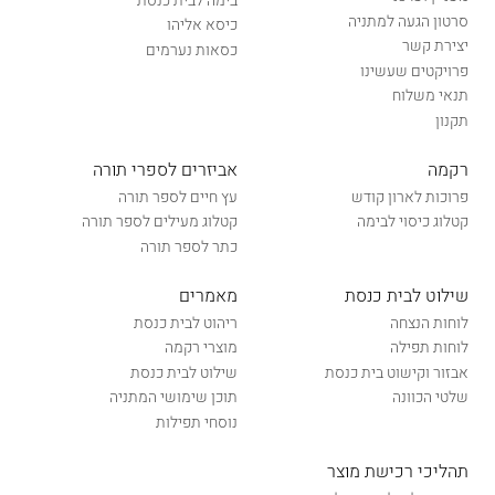
בימה לבית כנסת
סרטון הגעה למתניה
כיסא אליהו
יצירת קשר
כסאות נערמים
פרויקטים שעשינו
תנאי משלוח
תקנון
רקמה
אביזרים לספרי תורה
פרוכות לארון קודש
עץ חיים לספר תורה
קטלוג כיסוי לבימה
קטלוג מעילים לספר תורה
כתר לספר תורה
שילוט לבית כנסת
מאמרים
לוחות הנצחה
ריהוט לבית כנסת
לוחות תפילה
מוצרי רקמה
אבזור וקישוט בית כנסת
שילוט לבית כנסת
שלטי הכוונה
תוכן שימושי המתניה
נוסחי תפילות
תהליכי רכישת מוצר