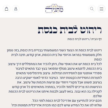
תפריט
ריהוט לבית כנסת
דף הבית
/
ריהוט לבית כנסת
ריהוט לבית כנסת זה הצעד השני המשמעותי בבניית בית כנסת, בזה טמון
חלק משמעותי במראה והיופי של בית הכנסת, ארון קודש, תיבה לבית
כנסת
לכל בית כנסת יש את האופי שלו, ניתן להכיר את המתפללים דרך עיצוב
בית הכנסת, לדוגמא עיצוב מגולף ומפואר בעץ כבד מתאים לציבור
ספרדי אותנטי וגם לחסידויות הגדולות. עיצוב מינימליסטי מתאים
לחצרות החסידיות הקטנות יותר. הציבור הדתי לאומי ישקיע הרבה
בעיצוב פשוט אבל מקורי ויחודי עם נגיעות חכמות של עיצוב. את
הרגישות הזו צריכים ללמוד ולהכיר, במתניה מתאימים כל ארון קודש
לקהילה בה הוא נבנה. בואו לעצב ולבנות איתנו את הריהוט לבית הכנסת
שלכם.
חכם יהיה להתייעץ עם אדריכל לבית כנסת לפני הכל.
שלחו לנו את כל המידע שיש לכם כמו תכנית אדריכלית תמונות וכדו'