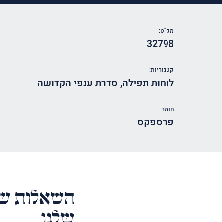
מק"ט:
32798
קטגוריות:
לוחות תפילה
,
סדרת ענפי הקדושה
חומר:
פרספקס
השאלות של
שלנו