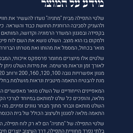
מידע על המוצר
שלטי התפילה מבית "מתניה" נועדו להעשיר את חווי
ולהעניק לסביבה הרוחנית תחושת כבוד והשראה. כל
בקפידה ובסגנון המשדר הרמוניה וקדושה, המותאם 
ולמקום בו הוא מוצב. השלט נושא את השם לוח פיט
מואר בכחול, המסמל את מהותו ואת מטרתו הברורה.
שלטים אלו מיוצרים מחומר פרספקס איכותי, המבט
לאורך זמן ונראות מרשימה. את מידות השלט ניתן ל
מנת להבטיח התאמה מיטבית ונראות מושלמת בחלל
המאפיינים הייחודיים של השלט מואר מאפשרים ה
מלאה, והופכים כל שלט למותאם במיוחד לצרכי הקהי
השלט מותאם ונבחר מתוך מבחר גוונים זמינים, מה
התאמה מלאה לסגנון ולעיצוב הכולל של בית הכנסת
שלטי התפילה של "מתניה" הם לא רק לוח תפילה, ה
בלתי נפרד מחוויית התפילה, דרך העיצוב יוצרים חיב