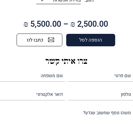
רוחב:
טווח
₪
5,500.00
–
₪
2,500.00
מחירים:
כתבו לנו
הוספה לסל
עד
צרו איתי קשר
שם
שם
פרטי
משפחה
(חובה)
(חובה)
טלפון
דואר
אלקטרוני
משהו
נוסף
שחשוב
שנדע?