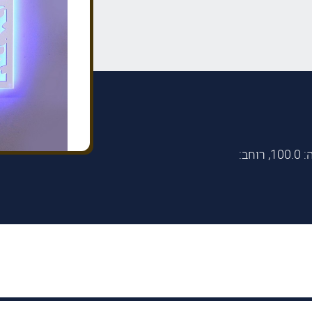
לוח בריך שמיה ענפים כחול לבן עשוי פרספקס גובה: 100.0, רוחב: