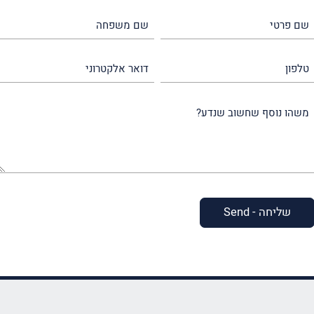
שם
שם
פרטי
משפחה
(חובה)
(חובה)
טלפון
דואר
אלקטרוני
משהו
נוסף
שחשוב
שנדע?
(חובה)