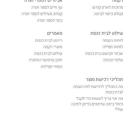
רקמה
אביזרים לספרי תורה
פרוכות לארון קודש
עץ חיים לספר תורה
קטלוג כיסוי לבימה
קטלוג מעילים לספר תורה
כתר לספר תורה
שילוט לבית כנסת
מאמרים
לוחות הנצחה
ריהוט לבית כנסת
לוחות תפילה
מוצרי רקמה
אבזור וקישוט בית כנסת
שילוט לבית כנסת
שלטי הכוונה
תוכן שימושי המתניה
נוסחי תפילות
תהליכי רכישת מוצר
מה התהליך לרכישת לוח הנצחה
לבית כנסת
מה אני צריך לעשות כדי לקבל
כיסוי בימה שיתאים בדיוק לתיבה
שלי?