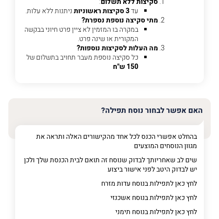
סקיצות ללא תשלום
:
עד
3 סקיצות ראשוניות
ניתנות ללא עלות.
מתי סקיצה נוספת נספרת?
פרט
במקרה בו המזמין לא ציין פרט חיוני בבקשה
על
המקורית או שינה פרט.
מה
מה העלות לסקיצות נוספות?
מדובר
כל סקיצה נוספת מעבר תחויב בתשלום של
150 ש"ח
פרט על מה מדובר
האם אפשר לבחור נוסח תפילה?
בהחלט אפשרי הכנס לכל אחד מהקישורים האלה ותראה את
מגוון הנוסחים המוצעים
שים לב שאחריותך לבדוק שנוסח זה תואם לבית הכנסת שלך ולכן
יש לבדוק היטב לפני אישור ביצוע
לחץ כאן לתפילות בנוסח עדות מזרח
לחץ כאן לתפילות בנוסח אשכנזי
לחץ כאן לתפילות בנוסח תימני