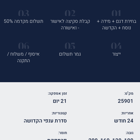
בחירת דגם + מידה +
קבלת סקיצה לאישור
תשלום מקדמה 50%
נוסח + הקדשה
- ואישורה
ייצור
גמר תשלום
איסוף / משלוח /
התקנה
מק"ט:
זמן אספקה:
25901
21 יום
אחריות:
קטגוריות:
24 חודש
סדרת ענפי הקדושה
גובה:
חומר: