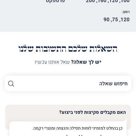
100
,
120
,
160
,
200
פרספקס
רוחב:
90
,
75
,
120
השאלות שלכם התשובות שלנו
יש לך שאלה?
שאל אותנו עכשיו
השם
שלך
האימייל
שלך
האם מקבלים סקיצות לפני ביצוע?
טלפון
(חובה)
כן בהחלט למזמיני לוחות תפילה והנצחה ומוצרי רקמה.