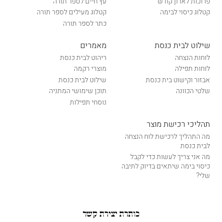
פרוכות לארון קודש
עץ חיים לספר תורה
קטלוג כיסוי לבימה
קטלוג מעילים לספר תורה
כתר לספר תורה
שילוט לבית כנסת
מאמרים
לוחות הנצחה
ריהוט לבית כנסת
לוחות תפילה
מוצרי רקמה
אבזור וקישוט בית כנסת
שילוט לבית כנסת
שלטי הכוונה
תוכן שימושי המתניה
נוסחי תפילות
תהליכי רכישת מוצר
מה התהליך לרכישת לוח הנצחה
לבית כנסת
מה אני צריך לעשות כדי לקבל
כיסוי בימה שיתאים בדיוק לתיבה
שלי?
כותרת יצירת קשר