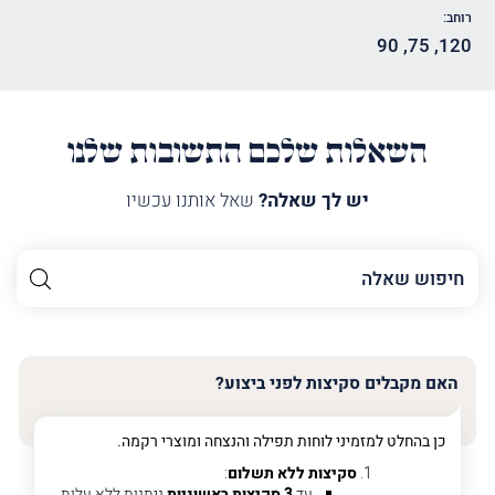
רוחב:
90
,
75
,
120
השאלות שלכם התשובות שלנו
יש לך שאלה?
שאל אותנו עכשיו
השם
שלך
האימייל
שלך
האם מקבלים סקיצות לפני ביצוע?
טלפון
(חובה)
כן בהחלט למזמיני לוחות תפילה והנצחה ומוצרי רקמה.
סקיצות ללא תשלום
:
עד
3 סקיצות ראשוניות
ניתנות ללא עלות.