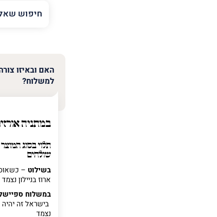
השם
שלך
טלפון
(חובה)
האם ובאיזו צורה
למשלוח?
פרט
על
מה
במתניה אורזים
מדובר
תלוי בסוג המוצר 
שולחים
פרט על מה מדוב
בשילוט
– כשאוספ
ארוז בניילון נצמד
במשלוח ספיישל
בישראל זה יהיה אר
נצמד