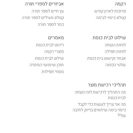
רקמה
אביזרים לספרי תורה
פרוכות לארון קודש
עץ חיים לספר תורה
קטלוג כיסוי לבימה
קטלוג מעילים לספר תורה
כתר לספר תורה
שילוט לבית כנסת
מאמרים
לוחות הנצחה
ריהוט לבית כנסת
לוחות תפילה
מוצרי רקמה
אבזור וקישוט בית כנסת
שילוט לבית כנסת
שלטי הכוונה
תוכן שימושי המתניה
נוסחי תפילות
תהליכי רכישת מוצר
מה התהליך לרכישת לוח הנצחה
לבית כנסת
מה אני צריך לעשות כדי לקבל
כיסוי בימה שיתאים בדיוק לתיבה
שלי?