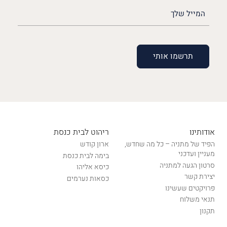
האימייל
שלך
(חובה)
אודותינו
ריהוט לבית כנסת
הפיד של מתניה – כל מה שחדש,
ארון קודש
מעניין ועדכני
בימה לבית כנסת
סרטון הגעה למתניה
כיסא אליהו
יצירת קשר
כסאות נערמים
פרויקטים שעשינו
תנאי משלוח
תקנון