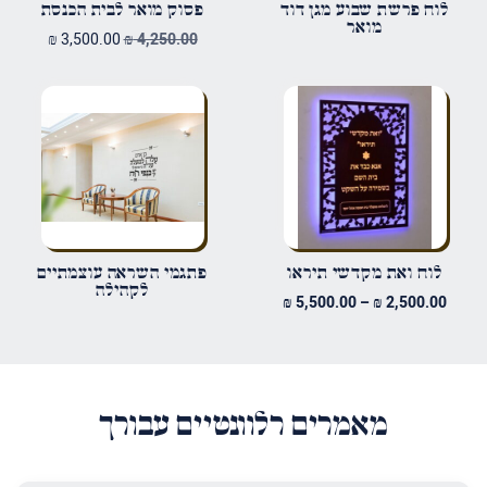
לוח פרשת שבוע מגן דוד
פסוק מואר לבית הכנסת
מואר
המחיר
המחיר
₪
3,500.00
₪
4,250.00
המקורי
הנוכחי
אימייל
*
היה:
הוא:
₪ 3,500.00.
₪ 4,250.00.
שמור בדפדפן זה את השם, האימייל והאתר שלי לפעם הבאה שאגיב.
לוח ואת מקדשי תיראו
פתגמי השראה עוצמתיים
לקהילה
טווח
₪
5,500.00
–
₪
2,500.00
מחירים:
עד
מאמרים רלוונטיים עבורך