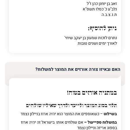
זאב בן יוחנן כהן ז"ל
נלב"ע כ' כסלו תשפ"א
ת.נ.צ.ב.ה
ניתן להוסיף:
נתרם לזכות שמעון בן יעקב שיחי'
לאורך ימים ושנים טובות
האם ובאיזו צורה אורזים את המוצר למשלוח?
במתניה אורזים בטוח!
תלוי בסוג המוצר ולייעד ולדרך שאיליו שולחים
בשילוט
– כשאוספים את המוצר הוא יהיה ארוז בניילון נצמד
במשלוח ספיישל –
אם שולחים אותו בישראל זה יהיה ארוז
בספוג אריזה וניילון נצמד