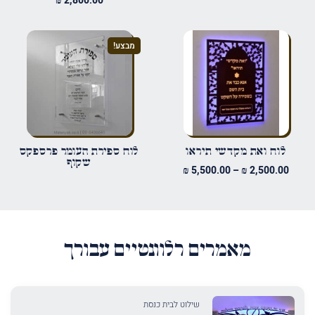
₪
2,800.00
אימייל
*
מבצע!
שמור בדפדפן זה את השם, האימייל והאתר שלי לפעם הבאה שאגיב.
לוח ואת מקדשי תיראו
לוח ספירת העומר פרספקס
שקוף
טווח
₪
5,500.00
–
₪
2,500.00
מחירים:
עד
מאמרים רלוונטיים עבורך
שילוט לבית כנסת