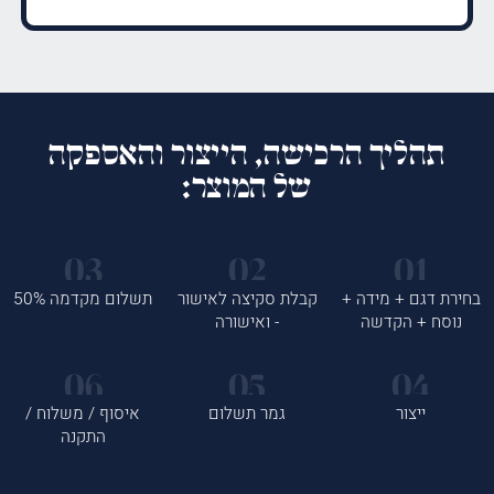
תהליך הרכישה, הייצור והאספקה
של המוצר:
בחירת דגם + מידה +
קבלת סקיצה לאישור
תשלום מקדמה 50%
נוסח + הקדשה
- ואישורה
ייצור
גמר תשלום
איסוף / משלוח /
התקנה