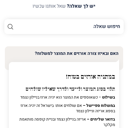
יש לך שאלה?
שאל אותנו עכשיו
השם
שלך
האימייל
שלך
האם ובאיזו צורה אורזים את המוצר למשלוח?
טלפון
(חובה)
במתניה אורזים בטוח!
תלוי בסוג המוצר ולייעד ולדרך שאיליו שולחים
פרט
בשילוט
– כשאוספים את המוצר הוא יהיה ארוז בניילון נצמד
על
מה
במשלוח ספיישל –
אם שולחים אותו בישראל זה יהיה ארוז
מדובר
בספוג אריזה וניילון נצמד
בדואר שליחים –
אריזה בניילון נצמד ובניית קופסה מותאמת
מקלקר