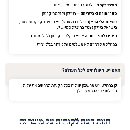
פרט על מה מדובר
מוצרי רקמה
– לרוב בקרטון וניילון נצמד
ספרי תורה ואביזריהם
– בניילון וקופסת קרטון
כסאות אליהו
– (בשילוח בנלאומי) ניילון נצמד קלקר ומשטח,
בישראל בנילון נצמד בהובלה ספיישל.
תיקים לספרי תורה –
ניילון קלקר וקרטון (לכל מקום)
במחלקת פרמיום
לא משלמים על אריזה בנלאומית
האם יש משלוחים לכל העולם?
כן בהחלט! יש מחשבון שילוח בסל הקניות המחשב את עלות
השילוח לפי הכתובת שלך
חוות דעת לקוחות על מוצר זה