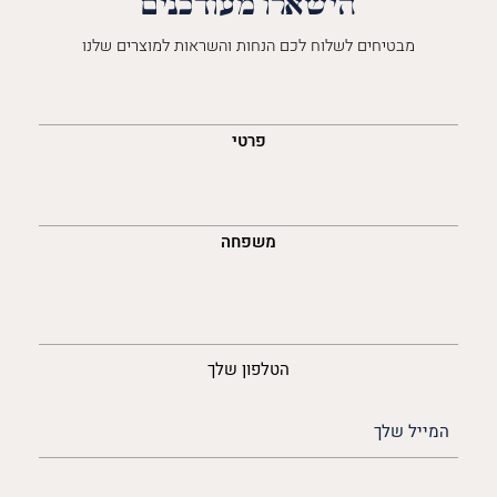
הישארו מעודכנים
מבטיחים לשלוח לכם הנחות והשראות למוצרים שלנו
השםש
לך
פרטי
משפחה
נייד
הטלפון שלך
האימייל
שלך
(חובה)