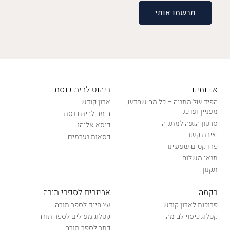
אודותינו
ריהוט לבית כנסת
הפיד של מתניה – כל מה שחדש,
ארון קודש
מעניין ועדכני
בימה לבית כנסת
סרטון הגעה למתניה
כיסא אליהו
יצירת קשר
כסאות נערמים
פרויקטים שעשינו
תנאי משלוח
תקנון
רקמה
אביזרים לספרי תורה
פרוכות לארון קודש
עץ חיים לספר תורה
קטלוג כיסוי לבימה
קטלוג מעילים לספר תורה
כתר לספר תורה