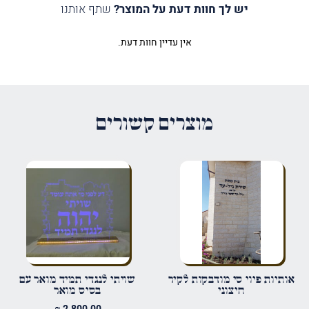
יש לך חוות דעת על המוצר?
שתף אותנו
אין עדיין חוות דעת.
היה הראשון לכתוב סקירה “פסוק
מואר לבית הכנסת”
האימייל לא יוצג באתר.
שדות החובה מסומנים
*
מוצרים קשורים
הדירוג שלך
*
הביקורת שלך
*
שם
*
אותיות פיוי סי מודבקות לקיר
שויתי לנגדי תמיד מואר עם
חיצוני
בסיס מואר