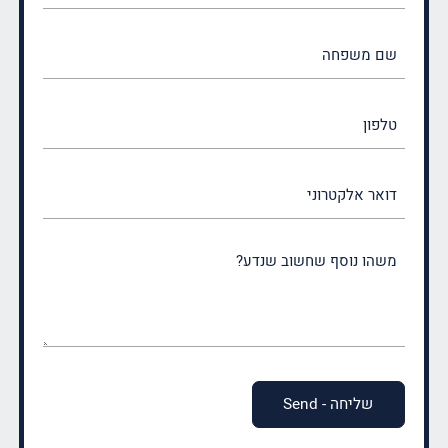
(חובה)
שם
משפחה
(חובה)
טלפון
דואר
אלקטרוני
משהו
נוסף
שחשוב
שנדע?
(חובה)