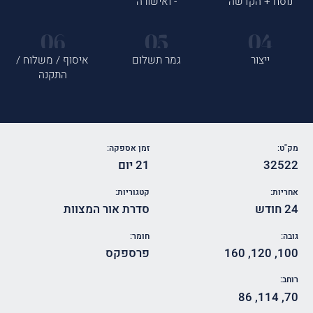
נוסח + הקדשה
- ואישורה
ייצור
גמר תשלום
איסוף / משלוח /
התקנה
מק"ט:
זמן אספקה:
32522
21 יום
אחריות:
קטגוריות:
24 חודש
סדרת אור המצוות
גובה:
חומר:
100
,
120
,
160
פרספקס
רוחב:
86
,
114
,
70