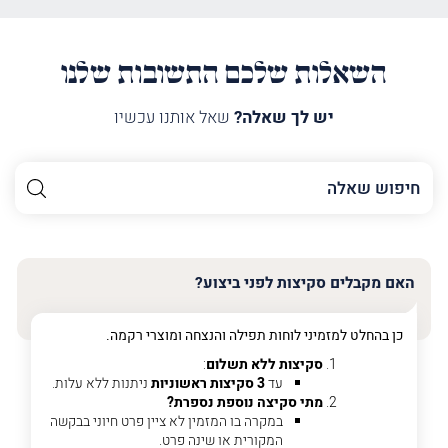
השאלות שלכם התשובות שלנו
יש לך שאלה?
שאל אותנו עכשיו
השם
שלך
האימייל
שלך
האם מקבלים סקיצות לפני ביצוע?
טלפון
(חובה)
כן בהחלט למזמיני לוחות תפילה והנצחה ומוצרי רקמה.
סקיצות ללא תשלום
:
עד
3 סקיצות ראשוניות
ניתנות ללא עלות.
מתי סקיצה נוספת נספרת?
פרט
במקרה בו המזמין לא ציין פרט חיוני בבקשה
על
המקורית או שינה פרט.