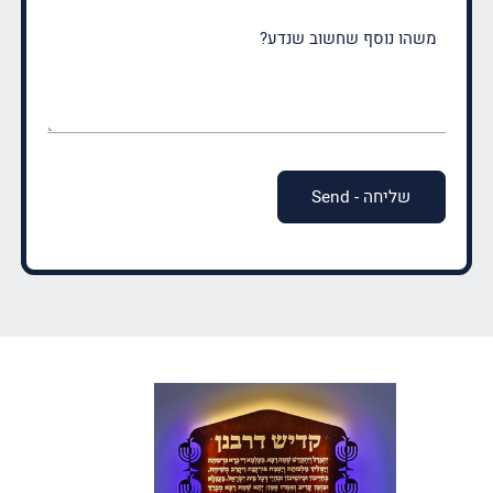
משהו
נוסף
שחשוב
שנדע?
(חובה)