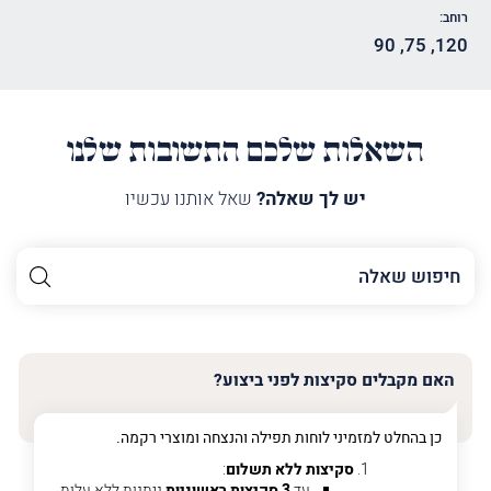
רוחב:
90
,
75
,
120
השאלות שלכם התשובות שלנו
יש לך שאלה?
שאל אותנו עכשיו
השם
שלך
האימייל
שלך
האם מקבלים סקיצות לפני ביצוע?
טלפון
(חובה)
כן בהחלט למזמיני לוחות תפילה והנצחה ומוצרי רקמה.
סקיצות ללא תשלום
:
עד
3 סקיצות ראשוניות
ניתנות ללא עלות.