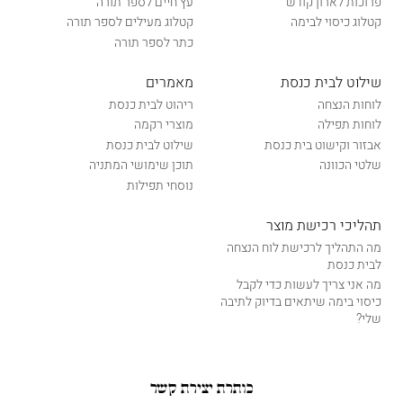
פרוכות לארון קודש
עץ חיים לספר תורה
קטלוג כיסוי לבימה
קטלוג מעילים לספר תורה
כתר לספר תורה
שילוט לבית כנסת
מאמרים
לוחות הנצחה
ריהוט לבית כנסת
לוחות תפילה
מוצרי רקמה
אבזור וקישוט בית כנסת
שילוט לבית כנסת
שלטי הכוונה
תוכן שימושי המתניה
נוסחי תפילות
תהליכי רכישת מוצר
מה התהליך לרכישת לוח הנצחה
לבית כנסת
מה אני צריך לעשות כדי לקבל
כיסוי בימה שיתאים בדיוק לתיבה
שלי?
כותרת יצירת קשר