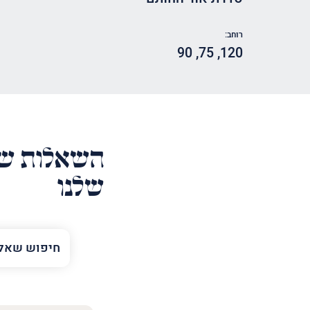
רוחב:
90
,
75
,
120
השאלות של
שלנו
השם
שלך
טלפון
(חובה)