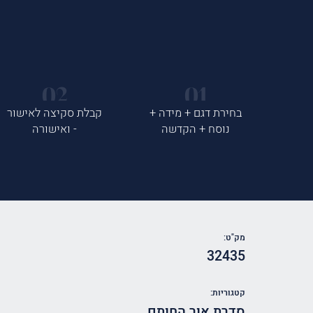
בחירת דגם + מידה +
קבלת סקיצה לאישור
נוסח + הקדשה
- ואישורה
מק"ט:
32435
קטגוריות:
סדרת אור החותם