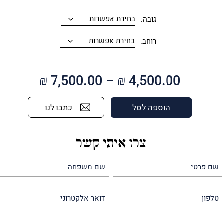
גובה:
רוחב:
טווח
₪
7,500.00
–
₪
4,500.00
מחירים:
כתבו לנו
הוספה לסל
עד
צרו איתי קשר
שם
שם
פרטי
משפחה
(חובה)
(חובה)
טלפון
דואר
אלקטרוני