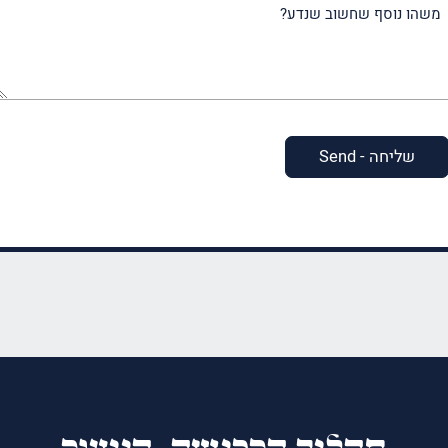
משהו
נוסף
שחשוב
שנדע?
(חובה)