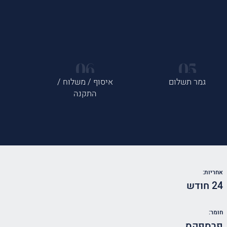
גמר תשלום
איסוף / משלוח /
התקנה
אחריות:
24 חודש
חומר:
פרספקס