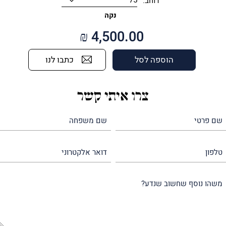
רוחב:
נקה
₪
4,500.00
כתבו לנו
הוספה לסל
צרו איתי קשר
שם
שם
פרטי
משפחה
(חובה)
(חובה)
טלפון
דואר
אלקטרוני
משהו
נוסף
שחשוב
שנדע?
(חובה)