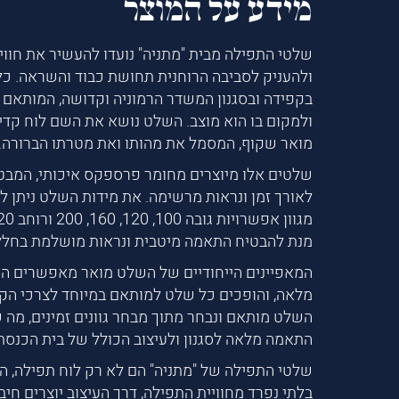
מידע על המוצר
שלטי התפילה מבית "מתניה" נועדו להעשיר את חווי
ולהעניק לסביבה הרוחנית תחושת כבוד והשראה. כל
בקפידה ובסגנון המשדר הרמוניה וקדושה, המותאם 
ולמקום בו הוא מוצב. השלט נושא את השם לוח קדיש
מואר שקוף, המסמל את מהותו ואת מטרתו הברורה.
שלטים אלו מיוצרים מחומר פרספקס איכותי, המבט
לאורך זמן ונראות מרשימה. את מידות השלט ניתן ל
מנת להבטיח התאמה מיטבית ונראות מושלמת בחלל
המאפיינים הייחודיים של השלט מואר מאפשרים ה
מלאה, והופכים כל שלט למותאם במיוחד לצרכי הקהי
השלט מותאם ונבחר מתוך מבחר גוונים זמינים, מה
התאמה מלאה לסגנון ולעיצוב הכולל של בית הכנסת
שלטי התפילה של "מתניה" הם לא רק לוח תפילה, ה
בלתי נפרד מחוויית התפילה, דרך העיצוב יוצרים חיב