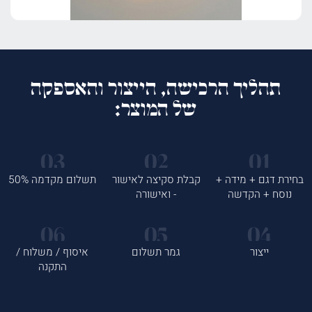
תהליך הרכישה, הייצור והאספקה
של המוצר:
בחירת דגם + מידה +
קבלת סקיצה לאישור
תשלום מקדמה 50%
נוסח + הקדשה
- ואישורה
ייצור
גמר תשלום
איסוף / משלוח /
התקנה