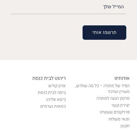
האימייל
שלך
(חובה)
אודותינו
ריהוט לבית כנסת
הפיד של מתניה – כל מה שחדש,
ארון קודש
מעניין ועדכני
בימה לבית כנסת
סרטון הגעה למתניה
כיסא אליהו
יצירת קשר
כסאות נערמים
פרויקטים שעשינו
תנאי משלוח
תקנון