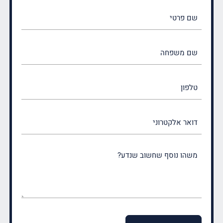
שם
פרטי
(חובה)
שם
משפחה
(חובה)
טלפון
דואר
אלקטרוני
משהו
נוסף
שחשוב
שנדע?
(חובה)