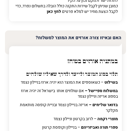
לתלות ישר ולמקם נכון על הקיר
כמובן שניתן לקבל שירות התקנה כולל הובלה בתשלום נפרד, כדי
לקבל הצעת מחיר יש למלא פרטים
לחץ כאן
האם ובאיזו צורה אורזים את המוצר למשלוח?
במתניה אורזים בטוח!
תלוי בסוג המוצר ולייעד ולדרך שאיליו שולחים
בשילוט
– כשאוספים את המוצר הוא יהיה ארוז בניילון נצמד
במשלוח ספיישל –
אם שולחים אותו בישראל זה יהיה ארוז
בספוג אריזה וניילון נצמד
בדואר שליחים –
אריזה בניילון נצמד ובניית קופסה מותאמת
מקלקר
מוצרי רקמה
– לרוב בקרטון וניילון נצמד
ספרי תורה ואביזריהם
– בניילון וקופסת קרטון