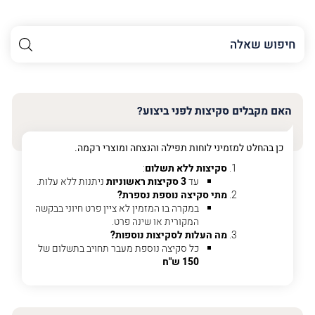
השם
שלך
האימייל
שלך
האם מקבלים סקיצות לפני ביצוע?
טלפון
(חובה)
כן בהחלט למזמיני לוחות תפילה והנצחה ומוצרי רקמה.
סקיצות ללא תשלום
:
עד
3 סקיצות ראשוניות
ניתנות ללא עלות.
מתי סקיצה נוספת נספרת?
פרט
במקרה בו המזמין לא ציין פרט חיוני בבקשה
על
המקורית או שינה פרט.
מה
מה העלות לסקיצות נוספות?
מדובר
כל סקיצה נוספת מעבר תחויב בתשלום של
150 ש"ח
פרט על מה מדובר