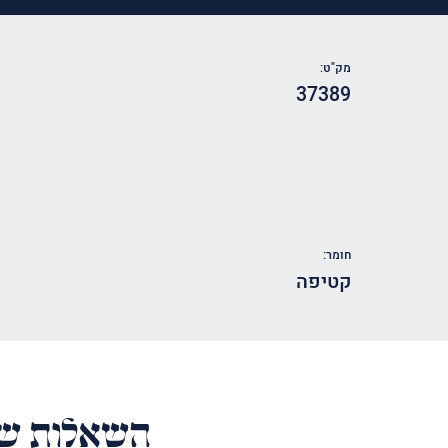
מק"ט:
37389
חומר:
קטיפה
השאלות של