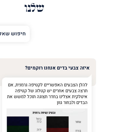
שלנו
השם
שלך
טלפון
(חובה)
איזה צבעי בדים אנחנו רוקמים?
להלן הצבעים האפשריים לקטיפה גרמנית, אם
פרט
תרצה צבעים אחרים יש קטלוג של קטיפה
על
איטלקית אצלינו בחדר תצוגה תוכל למשש את
מה
הבדים ולבחור גוון
מדובר
פרט על מה מדוב