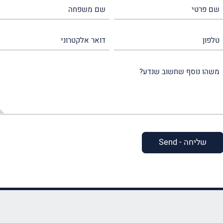
שם
שם
פרטי
משפחה
(חובה)
(חובה)
טלפון
דואר
אלקטרוני
משהו
נוסף
שחשוב
שנדע?
(חובה)