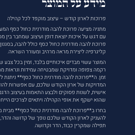
מידע על המוצר
פרוכות לארון קודש – עיצוב מוקפד לכל קהילה
מתניה מציעה פרוכת להבה מודרנית כחול כסף המעו
עם דגש על איכות יוצאת דופן ועיצוב שמחבר בין מסו
פרוכת להבה מודרנית כחול כסף כולל להבה, בסגנון מ
קליגרפיה ליצירת מראה מרהיב ומעורר השראה.
המוצר עשוי מבדים איכותיים בלבד, זמין בכל צבע ש
רקמה צפופה ומדויקת שמבטיחה עמידות ונראות מ
זמן. ה**פרוכת להבה מודרנית כחול כסף** ניתנת 
המדויקות של ארון הקודש שלכם, עם אפשרות להו
אישית, לשנות פסוקים ולבצע התאמות בעיצוב הדגם 
שהוא ישקף את אופי הקהילה ויתאים לצרכים הייחו
בחרו ב**פרוכת להבה מודרנית כחול כסף** מבית מ
להעניק לארון הקודש שלכם נופך של קדושה והדר, ו
תפילה שמקרין כבוד, הדר וקדושה.