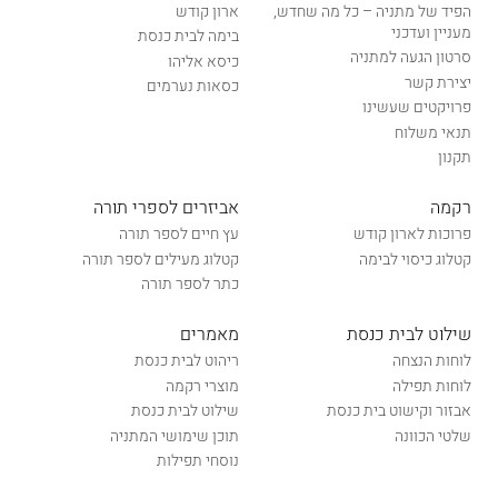
הפיד של מתניה – כל מה שחדש,
ארון קודש
מעניין ועדכני
בימה לבית כנסת
סרטון הגעה למתניה
כיסא אליהו
יצירת קשר
כסאות נערמים
פרויקטים שעשינו
תנאי משלוח
תקנון
רקמה
אביזרים לספרי תורה
פרוכות לארון קודש
עץ חיים לספר תורה
קטלוג כיסוי לבימה
קטלוג מעילים לספר תורה
כתר לספר תורה
שילוט לבית כנסת
מאמרים
לוחות הנצחה
ריהוט לבית כנסת
לוחות תפילה
מוצרי רקמה
אבזור וקישוט בית כנסת
שילוט לבית כנסת
שלטי הכוונה
תוכן שימושי המתניה
נוסחי תפילות