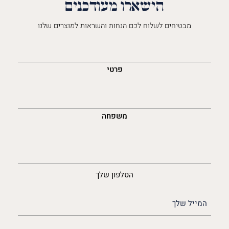
הישארו מעודכנים
מבטיחים לשלוח לכם הנחות והשראות למוצרים שלנו
השםש
לך
פרטי
משפחה
נייד
הטלפון שלך
האימייל
שלך
(חובה)