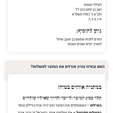
לעילוי נשמת
זאב בן יוחנן כהן ז"ל
נלב"ע כ' כסלו תשפ"א
ת.נ.צ.ב.ה
ניתן להוסיף:
נתרם לזכות שמעון בן יעקב שיחי'
לאורך ימים ושנים טובות
האם ובאיזו צורה אורזים את המוצר למשלוח?
במתניה אורזים בטוח!
תלוי בסוג המוצר ולייעד ולדרך שאיליו שולחים
בשילוט
– כשאוספים את המוצר הוא יהיה ארוז בניילון נצמד
במשלוח ספיישל –
אם שולחים אותו בישראל זה יהיה ארוז