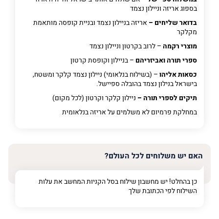
בספוג אריזה וניילון נצמד
בדואר שליחים –
אריזה בניילון נצמד ובניית קופסה מותאמת
מקלקר
מוצרי רקמה
– לרוב בקרטון וניילון נצמד
ספרי תורה ואביזריהם
– בניילון וקופסת קרטון
כסאות אליהו
– (בשילוח בנלאומי) ניילון נצמד קלקר ומשטח,
בישראל בנילון נצמד בהובלה ספיישל.
תיקים לספרי תורה –
ניילון קלקר וקרטון (לכל מקום)
במחלקת פרמיום
לא משלמים על אריזה בנלאומית
האם יש משלוחים לכל העולם?
כן בהחלט! יש מחשבון שילוח בסל הקניות המחשב את עלות
השילוח לפי הכתובת שלך