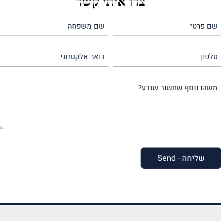
צרו איתי קשר
שם
שם
פרטי
משפחה
(חובה)
(חובה)
טלפון
דואר
אלקטרוני
משהו
נוסף
שחשוב
שנדע?
(חובה)