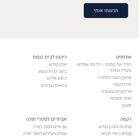
אודותינו
ריהוט לבית כנסת
הפיד של מתניה – כל מה שחדש,
ארון קודש
מעניין ועדכני
בימה לבית כנסת
סרטון הגעה למתניה
כיסא אליהו
יצירת קשר
כסאות נערמים
פרויקטים שעשינו
תנאי משלוח
תקנון
רקמה
אביזרים לספרי תורה
פרוכות לארון קודש
עץ חיים לספר תורה
קטלוג כיסוי לבימה
קטלוג מעילים לספר תורה