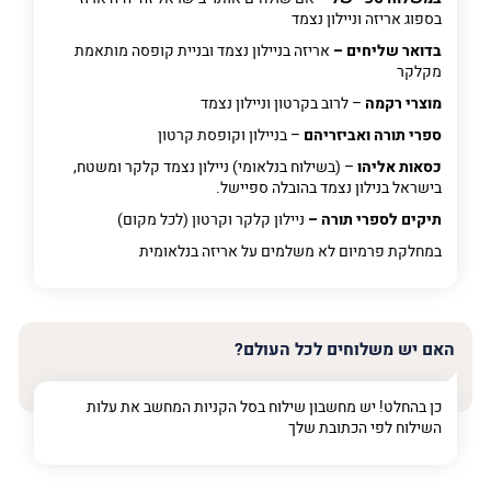
בספוג אריזה וניילון נצמד
בדואר שליחים –
אריזה בניילון נצמד ובניית קופסה מותאמת
מקלקר
מוצרי רקמה
– לרוב בקרטון וניילון נצמד
ספרי תורה ואביזריהם
– בניילון וקופסת קרטון
כסאות אליהו
– (בשילוח בנלאומי) ניילון נצמד קלקר ומשטח,
בישראל בנילון נצמד בהובלה ספיישל.
תיקים לספרי תורה –
ניילון קלקר וקרטון (לכל מקום)
במחלקת פרמיום
לא משלמים על אריזה בנלאומית
האם יש משלוחים לכל העולם?
כן בהחלט! יש מחשבון שילוח בסל הקניות המחשב את עלות
השילוח לפי הכתובת שלך