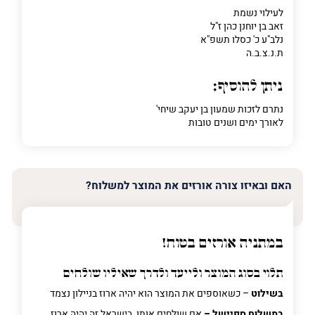
לעילוי נשמת
זאב בן יוחנן כהן ז"ל
נלב"ע כ' כסלו תשפ"א
ת.נ.צ.ב.ה
ניתן להוסיף:
נתרם לזכות שמעון בן יעקב שיחי'
לאורך ימים ושנים טובות
האם ובאיזו צורה אורזים את המוצר למשלוח?
במתניה אורזים בטוח!
תלוי בסוג המוצר ולייעד ולדרך שאיליו שולחים
בשילוט
– כשאוספים את המוצר הוא יהיה ארוז בניילון נצמד
במשלוח ספיישל –
אם שולחים אותו בישראל זה יהיה ארוז