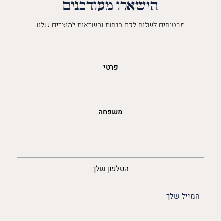
הישארו מעודכנים
מבטיחים לשלוח לכם הנחות והשראות למוצרים שלנו
השםש
לך
פרטי
משפחה
נייד
הטלפון שלך
האימייל
שלך
(חובה)