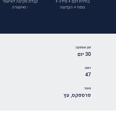
בחירת דגם + מידה +
קבלת סקיצה לאישור
נוסח + הקדשה
- ואישורה
זמן אספקה:
30 יום
רוחב:
47
חומר:
פרספקס
,
עץ