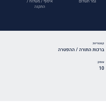
גמר תשלום
איסוף / משלוח /
התקנה
קטגוריות:
ברכות התורה / ההפטרה
עומק:
10