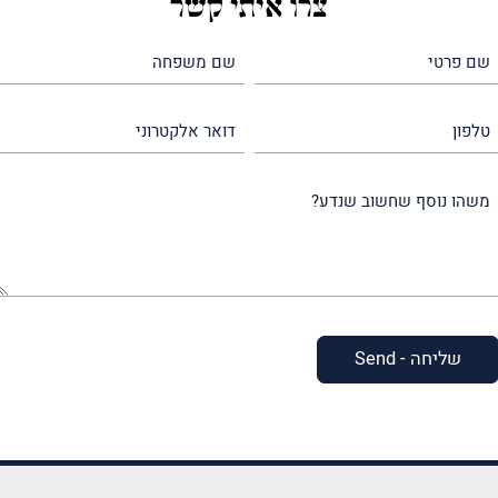
צרו איתי קשר
שם
שם
פרטי
משפחה
(חובה)
(חובה)
טלפון
דואר
אלקטרוני
משהו
נוסף
שחשוב
שנדע?
(חובה)