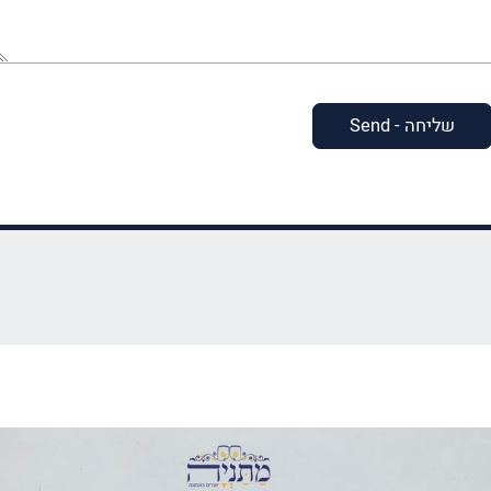
שחשוב
שנדע?
(חובה)