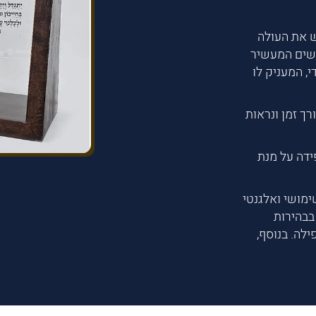
ש את העולה
רשים המעשיר
י, המעניק לו
ך זמן ונראות
כננו בקפידה על מנת
ימושי ואלגנטי
בבהירות
לה. בנוסף,