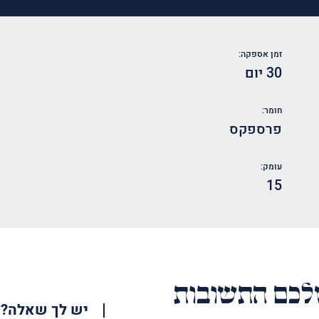
זמן אספקה:
30 יום
חומר:
פרספקס
עומק:
15
כם התשובות
יש לך שאלה?