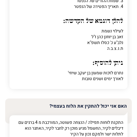
3. שמות ההורים של הנפטר
4. תאריך הפטירה של הנפטר
להלן דוגמא של הקדשה:
לעילוי נשמת
זאב בן יוחנן כהן ז"ל
נלב"ע כ' כסלו תשפ"א
ת.נ.צ.ב.ה
ניתן להוסיף:
נתרם לזכות שמעון בן יעקב שיחי'
לאורך ימים ושנים טובות
האם אני יכול להתקין את הלוח בעצמי?
התקנת לוחות תפילה / הנצחה פשוטה, המורכבת מ 4 ברגים עם
דיבלים לקיר, החשמל מגיע מוכן רק לחבר לקיר, האתגר הוא
לתלות ישר ולמקם נכון על הקיר