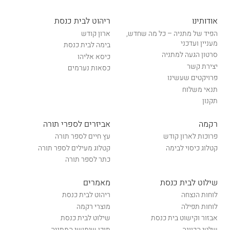
אודותינו
ריהוט לבית כנסת
הפיד של מתניה – כל מה שחדש,
ארון קודש
מעניין ועדכני
בימה לבית כנסת
סרטון הגעה למתניה
כיסא אליהו
יצירת קשר
כסאות נערמים
פרויקטים שעשינו
תנאי משלוח
תקנון
רקמה
אביזרים לספרי תורה
פרוכות לארון קודש
עץ חיים לספר תורה
קטלוג כיסוי לבימה
קטלוג מעילים לספר תורה
כתר לספר תורה
שילוט לבית כנסת
מאמרים
לוחות הנצחה
ריהוט לבית כנסת
לוחות תפילה
מוצרי רקמה
אבזור וקישוט בית כנסת
שילוט לבית כנסת
שלטי הכוונה
תוכן שימושי המתניה