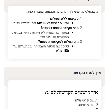
טלפון
(חובה)
כן בהחלט למזמיני לוחות תפילה והנצחה ומוצרי רקמה.
סקיצות ללא תשלום
:
עד
3 סקיצות ראשוניות
ניתנות ללא עלות.
מתי סקיצה נוספת נספרת?
פרט
במקרה בו המזמין לא ציין פרט חיוני בבקשה
על
המקורית או שינה פרט.
מה
מה העלות לסקיצות נוספות?
מדובר
כל סקיצה נוספת מעבר תחויב בתשלום של
150 ש"ח
פרט על מה מדובר
איך לנסח הקדשה
איך רושמים הקדשות לע"נ?
1. שם פרטי מלא
2. שם משפחה