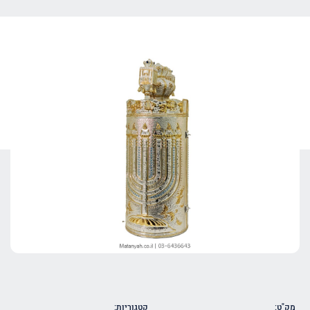
מק"ט:
קטגוריות: