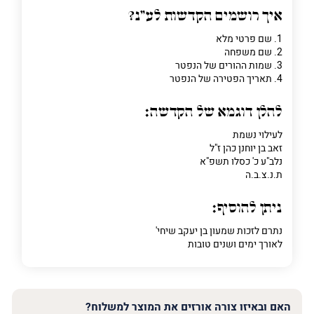
איך רושמים הקדשות לע"נ?
1. שם פרטי מלא
2. שם משפחה
פרט
3. שמות ההורים של הנפטר
על
4. תאריך הפטירה של הנפטר
מה
מדובר
להלן דוגמא של הקדשה:
לעילוי נשמת
פרט על מה מדובר
זאב בן יוחנן כהן ז"ל
נלב"ע כ' כסלו תשפ"א
ת.נ.צ.ב.ה
ניתן להוסיף:
נתרם לזכות שמעון בן יעקב שיחי'
לאורך ימים ושנים טובות
האם ובאיזו צורה אורזים את המוצר למשלוח?