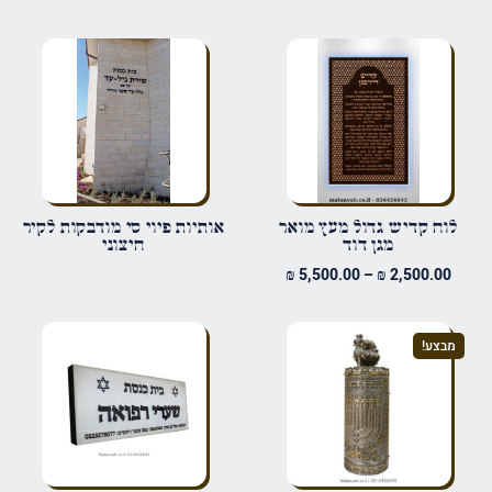
הביקורת שלך
*
שם
*
לוח קדיש גדול מעץ מואר
אותיות פיוי סי מודבקות לקיר
מגן דוד
חיצוני
טווח
₪
5,500.00
–
₪
2,500.00
אימייל
*
מחירים:
עד
מבצע!
שמור בדפדפן זה את השם, האימייל והאתר שלי לפעם הבאה שאגיב.