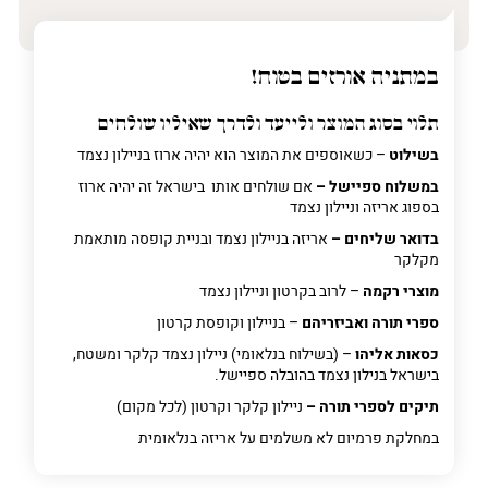
במתניה אורזים בטוח!
תלוי בסוג המוצר ולייעד ולדרך שאיליו שולחים
בשילוט
– כשאוספים את המוצר הוא יהיה ארוז בניילון נצמד
במשלוח ספיישל –
אם שולחים אותו בישראל זה יהיה ארוז
בספוג אריזה וניילון נצמד
בדואר שליחים –
אריזה בניילון נצמד ובניית קופסה מותאמת
מקלקר
מוצרי רקמה
– לרוב בקרטון וניילון נצמד
ספרי תורה ואביזריהם
– בניילון וקופסת קרטון
כסאות אליהו
– (בשילוח בנלאומי) ניילון נצמד קלקר ומשטח,
בישראל בנילון נצמד בהובלה ספיישל.
תיקים לספרי תורה –
ניילון קלקר וקרטון (לכל מקום)
במחלקת פרמיום
לא משלמים על אריזה בנלאומית