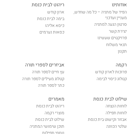
אודותינו
ריהוט לבית כנסת
הפיד של מתניה – כל מה שחדש,
ארון קודש
מעניין ועדכני
בימה לבית כנסת
סרטון הגעה למתניה
כיסא אליהו
יצירת קשר
כסאות נערמים
פרויקטים שעשינו
תנאי משלוח
תקנון
רקמה
אביזרים לספרי תורה
פרוכות לארון קודש
עץ חיים לספר תורה
קטלוג כיסוי לבימה
קטלוג מעילים לספר תורה
כתר לספר תורה
שילוט לבית כנסת
מאמרים
לוחות הנצחה
ריהוט לבית כנסת
לוחות תפילה
מוצרי רקמה
אבזור וקישוט בית כנסת
שילוט לבית כנסת
שלטי הכוונה
תוכן שימושי המתניה
נוסחי תפילות