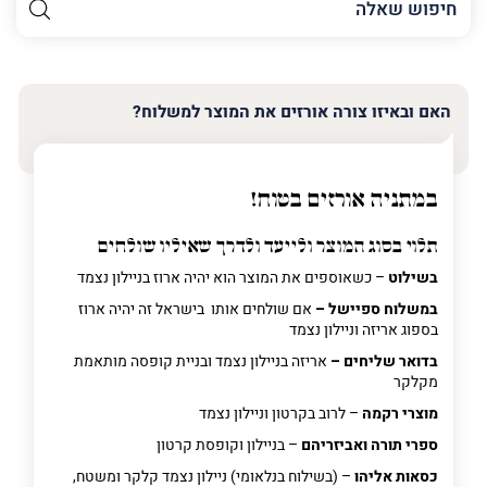
השם
שלך
האימייל
שלך
האם ובאיזו צורה אורזים את המוצר למשלוח?
טלפון
(חובה)
במתניה אורזים בטוח!
תלוי בסוג המוצר ולייעד ולדרך שאיליו שולחים
פרט
בשילוט
– כשאוספים את המוצר הוא יהיה ארוז בניילון נצמד
על
מה
במשלוח ספיישל –
אם שולחים אותו בישראל זה יהיה ארוז
מדובר
בספוג אריזה וניילון נצמד
בדואר שליחים –
אריזה בניילון נצמד ובניית קופסה מותאמת
מקלקר
פרט על מה מדובר
מוצרי רקמה
– לרוב בקרטון וניילון נצמד
ספרי תורה ואביזריהם
– בניילון וקופסת קרטון
כסאות אליהו
– (בשילוח בנלאומי) ניילון נצמד קלקר ומשטח,