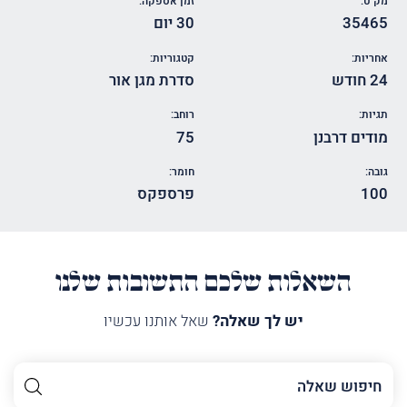
מק"ט:
זמן אספקה:
35465
30 יום
אחריות:
קטגוריות:
24 חודש
סדרת מגן אור
תגיות:
רוחב:
מודים דרבנן
75
גובה:
חומר:
100
פרספקס
השאלות שלכם התשובות שלנו
יש לך שאלה?
שאל אותנו עכשיו
השם
שלך