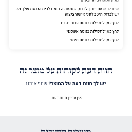
מגוון הנוסחים המוצעים
שים לב שאחריותך לבדוק שנוסח זה תואם לבית הכנסת שלך ולכן
יש לבדוק היטב לפני אישור ביצוע
לחץ כאן לתפילות בנוסח עדות מזרח
לחץ כאן לתפילות בנוסח אשכנזי
לחץ כאן לתפילות בנוסח תימני
חוות דעת לקוחות על מוצר זה
יש לך חוות דעת על המוצר?
שתף אותנו
אין עדיין חוות דעת.
היה הראשון לכתוב סקירה “שלט
מודים דרבנן מגן אור”
האימייל לא יוצג באתר.
שדות החובה מסומנים
*