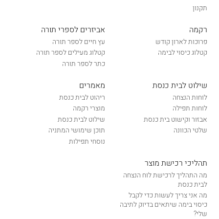
תקנון
רקמה
אביזרים לספרי תורה
פרוכות לארון קודש
עץ חיים לספר תורה
קטלוג כיסוי לבימה
קטלוג מעילים לספר תורה
כתר לספר תורה
שילוט לבית כנסת
מאמרים
לוחות הנצחה
ריהוט לבית כנסת
לוחות תפילה
מוצרי רקמה
אבזור וקישוט בית כנסת
שילוט לבית כנסת
שלטי הכוונה
תוכן שימושי המתניה
נוסחי תפילות
תהליכי רכישת מוצר
מה התהליך לרכישת לוח הנצחה
לבית כנסת
מה אני צריך לעשות כדי לקבל
כיסוי בימה שיתאים בדיוק לתיבה
שלי?