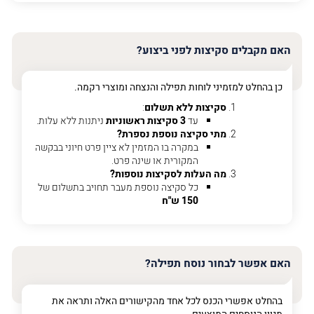
האימייל
שלך
האם מקבלים סקיצות לפני ביצוע?
טלפון
(חובה)
כן בהחלט למזמיני לוחות תפילה והנצחה ומוצרי רקמה.
סקיצות ללא תשלום
:
עד
3 סקיצות ראשוניות
ניתנות ללא עלות.
מתי סקיצה נוספת נספרת?
פרט
במקרה בו המזמין לא ציין פרט חיוני בבקשה
על
המקורית או שינה פרט.
מה
מה העלות לסקיצות נוספות?
מדובר
כל סקיצה נוספת מעבר תחויב בתשלום של
150 ש"ח
פרט על מה מדובר
האם אפשר לבחור נוסח תפילה?
בהחלט אפשרי הכנס לכל אחד מהקישורים האלה ותראה את