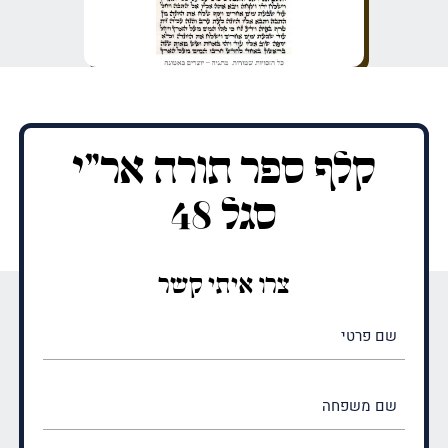
קלף ספר תורה אר"י
סגל 48
צרו איתי קשר
שם
פרטי
(חובה)
שם
משפחה
(חובה)