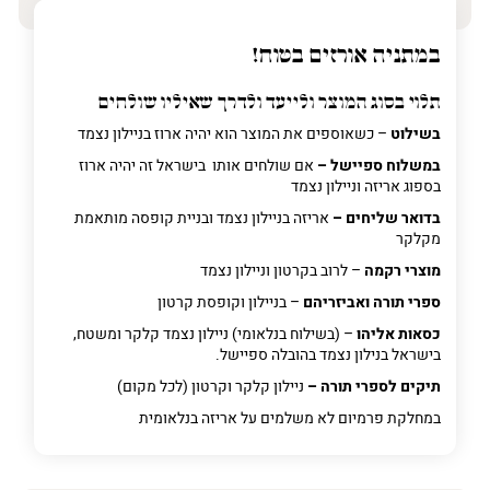
טלפון
(חובה)
במתניה אורזים בטוח!
תלוי בסוג המוצר ולייעד ולדרך שאיליו שולחים
פרט
בשילוט
– כשאוספים את המוצר הוא יהיה ארוז בניילון נצמד
על
מה
במשלוח ספיישל –
אם שולחים אותו בישראל זה יהיה ארוז
מדובר
בספוג אריזה וניילון נצמד
בדואר שליחים –
אריזה בניילון נצמד ובניית קופסה מותאמת
מקלקר
פרט על מה מדובר
מוצרי רקמה
– לרוב בקרטון וניילון נצמד
ספרי תורה ואביזריהם
– בניילון וקופסת קרטון
כסאות אליהו
– (בשילוח בנלאומי) ניילון נצמד קלקר ומשטח,
בישראל בנילון נצמד בהובלה ספיישל.
תיקים לספרי תורה –
ניילון קלקר וקרטון (לכל מקום)
במחלקת פרמיום
לא משלמים על אריזה בנלאומית