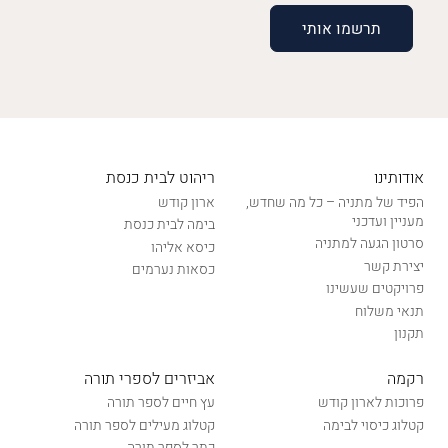
אודותינו
ריהוט לבית כנסת
הפיד של מתניה – כל מה שחדש,
ארון קודש
מעניין ועדכני
בימה לבית כנסת
סרטון הגעה למתניה
כיסא אליהו
יצירת קשר
כסאות נערמים
פרויקטים שעשינו
תנאי משלוח
תקנון
רקמה
אביזרים לספרי תורה
פרוכות לארון קודש
עץ חיים לספר תורה
קטלוג כיסוי לבימה
קטלוג מעילים לספר תורה
כתר לספר תורה