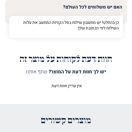
האם יש משלוחים לכל העולם?
כן בהחלט! יש מחשבון שילוח בסל הקניות המחשב את עלות
השילוח לפי הכתובת שלך
חוות דעת לקוחות על מוצר זה
יש לך חוות דעת על המוצר?
שתף אותנו
אין עדיין חוות דעת.
היה הראשון לכתוב סקירה “קלף ספר
תורה אר"י סגל 48”
האימייל לא יוצג באתר.
שדות החובה מסומנים
*
מוצרים קשורים
הדירוג שלך
*