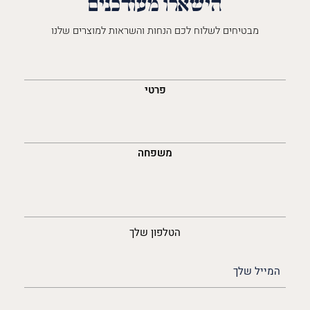
הישארו מעודכנים
מבטיחים לשלוח לכם הנחות והשראות למוצרים שלנו
השםש
לך
פרטי
משפחה
נייד
הטלפון שלך
האימייל
שלך
(חובה)