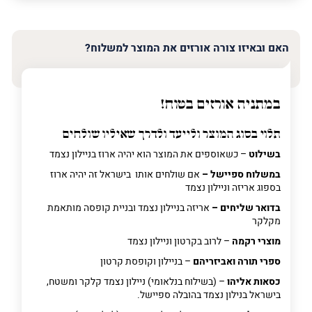
האימייל
שלך
האם ובאיזו צורה אורזים את המוצר למשלוח?
טלפון
(חובה)
במתניה אורזים בטוח!
תלוי בסוג המוצר ולייעד ולדרך שאיליו שולחים
פרט
בשילוט
– כשאוספים את המוצר הוא יהיה ארוז בניילון נצמד
על
מה
במשלוח ספיישל –
אם שולחים אותו בישראל זה יהיה ארוז
מדובר
בספוג אריזה וניילון נצמד
בדואר שליחים –
אריזה בניילון נצמד ובניית קופסה מותאמת
מקלקר
פרט על מה מדובר
מוצרי רקמה
– לרוב בקרטון וניילון נצמד
ספרי תורה ואביזריהם
– בניילון וקופסת קרטון
כסאות אליהו
– (בשילוח בנלאומי) ניילון נצמד קלקר ומשטח,
בישראל בנילון נצמד בהובלה ספיישל.