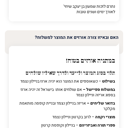
נתרם לזכות שמעון בן יעקב שיחי'
לאורך ימים ושנים טובות
האם ובאיזו צורה אורזים את המוצר למשלוח?
במתניה אורזים בטוח!
תלוי בסוג המוצר ולייעד ולדרך שאיליו שולחים
בשילוט
– כשאוספים את המוצר הוא יהיה ארוז בניילון נצמד
במשלוח ספיישל –
אם שולחים אותו בישראל זה יהיה ארוז
בספוג אריזה וניילון נצמד
בדואר שליחים –
אריזה בניילון נצמד ובניית קופסה מותאמת
מקלקר
מוצרי רקמה
– לרוב בקרטון וניילון נצמד
ספרי תורה ואביזריהם
– בניילון וקופסת קרטון