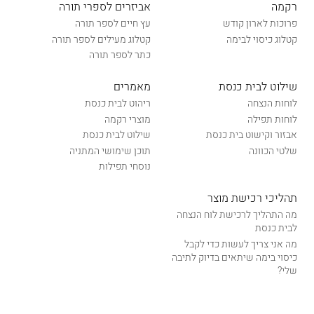
רקמה
אביזרים לספרי תורה
פרוכות לארון קודש
עץ חיים לספר תורה
קטלוג כיסוי לבימה
קטלוג מעילים לספר תורה
כתר לספר תורה
שילוט לבית כנסת
מאמרים
לוחות הנצחה
ריהוט לבית כנסת
לוחות תפילה
מוצרי רקמה
אבזור וקישוט בית כנסת
שילוט לבית כנסת
שלטי הכוונה
תוכן שימושי המתניה
נוסחי תפילות
תהליכי רכישת מוצר
מה התהליך לרכישת לוח הנצחה
לבית כנסת
מה אני צריך לעשות כדי לקבל
כיסוי בימה שיתאים בדיוק לתיבה
שלי?