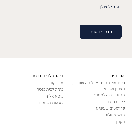
האימייל
שלך
(חובה)
אודותינו
ריהוט לבית כנסת
הפיד של מתניה – כל מה שחדש,
ארון קודש
מעניין ועדכני
בימה לבית כנסת
סרטון הגעה למתניה
כיסא אליהו
יצירת קשר
כסאות נערמים
פרויקטים שעשינו
תנאי משלוח
תקנון