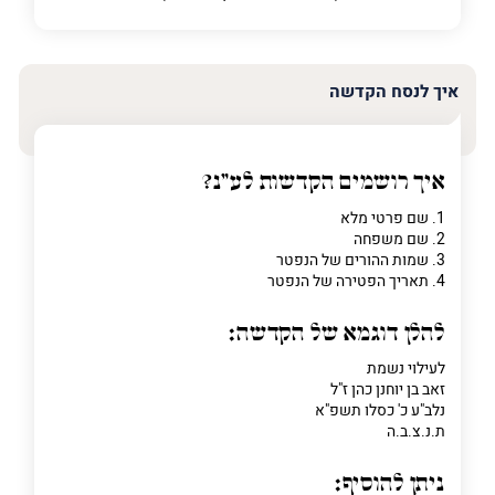
איך לנסח הקדשה
איך רושמים הקדשות לע"נ?
1. שם פרטי מלא
2. שם משפחה
3. שמות ההורים של הנפטר
4. תאריך הפטירה של הנפטר
להלן דוגמא של הקדשה:
לעילוי נשמת
זאב בן יוחנן כהן ז"ל
נלב"ע כ' כסלו תשפ"א
ת.נ.צ.ב.ה
ניתן להוסיף: