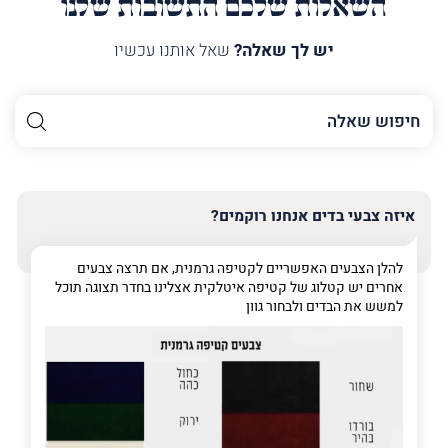
השאלות שלכם התשובות שלנו
יש לך שאלה?
שאל אותנו עכשיו
השם
שלך
האימייל
שלך
איזה צבעי בדים אנחנו רוקמים?
טלפון
(חובה)
להלן הצבעים האפשריים לקטיפה גרמנית, אם תרצה צבעים
אחרים יש קטלוג של קטיפה איטלקית אצלינו בחדר תצוגה תוכל
למשש את הבדים ולבחור גוון
פרט
על
מה
מדובר