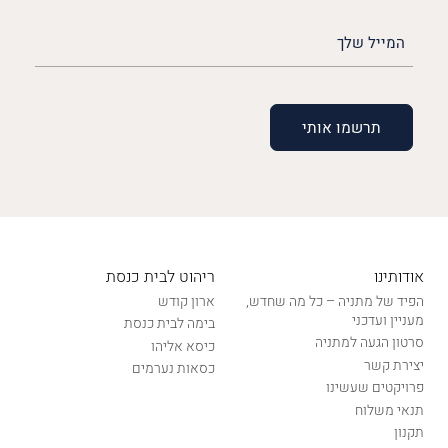
האימייל
שלך
(חובה)
אודותינו
ריהוט לבית כנסת
הפיד של מתניה – כל מה שחדש,
ארון קודש
מעניין ועדכני
בימה לבית כנסת
סרטון הגעה למתניה
כיסא אליהו
יצירת קשר
כסאות נערמים
פרויקטים שעשינו
תנאי משלוח
תקנון