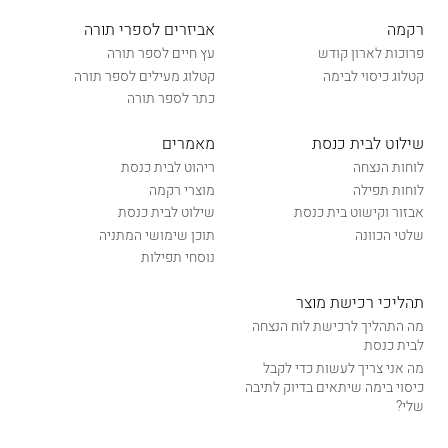
רקמה
אביזרים לספרי תורה
פרוכות לארון קודש
עץ חיים לספר תורה
קטלוג כיסוי לבימה
קטלוג מעילים לספר תורה
כתר לספר תורה
שילוט לבית כנסת
מאמרים
לוחות הנצחה
ריהוט לבית כנסת
לוחות תפילה
מוצרי רקמה
אבזור וקישוט בית כנסת
שילוט לבית כנסת
שלטי הכוונה
תוכן שימושי המתניה
נוסחי תפילות
תהליכי רכישת מוצר
מה התהליך לרכישת לוח הנצחה
לבית כנסת
מה אני צריך לעשות כדי לקבל
כיסוי בימה שיתאים בדיוק לתיבה
שלי?