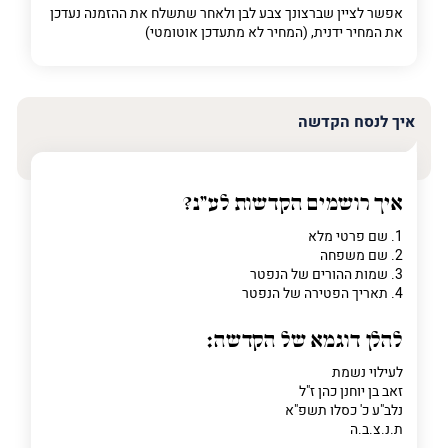
אפשר לציין שברצונך צבע לבן ולאחר שתשלח את ההזמנה נעדכן
את המחיר ידנית, (המחיר לא מתעדכן אוטומטי)
איך לנסח הקדשה
איך רושמים הקדשות לע"נ?
1. שם פרטי מלא
2. שם משפחה
3. שמות ההורים של הנפטר
4. תאריך הפטירה של הנפטר
להלן דוגמא של הקדשה:
לעילוי נשמת
זאב בן יוחנן כהן ז"ל
נלב"ע כ' כסלו תשפ"א
ת.נ.צ.ב.ה