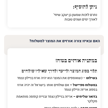
ניתן להוסיף:
נתרם לזכות שמעון בן יעקב שיחי'
לאורך ימים ושנים טובות
האם ובאיזו צורה אורזים את המוצר למשלוח?
במתניה אורזים בטוח!
תלוי בסוג המוצר ולייעד ולדרך שאיליו שולחים
בשילוט
– כשאוספים את המוצר הוא יהיה ארוז בניילון נצמד
במשלוח ספיישל –
אם שולחים אותו בישראל זה יהיה ארוז
בספוג אריזה וניילון נצמד
בדואר שליחים –
אריזה בניילון נצמד ובניית קופסה מותאמת
מקלקר