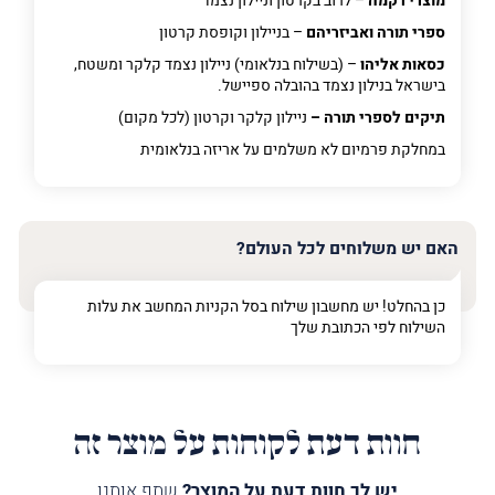
מוצרי רקמה
– לרוב בקרטון וניילון נצמד
ספרי תורה ואביזריהם
– בניילון וקופסת קרטון
כסאות אליהו
– (בשילוח בנלאומי) ניילון נצמד קלקר ומשטח,
בישראל בנילון נצמד בהובלה ספיישל.
תיקים לספרי תורה –
ניילון קלקר וקרטון (לכל מקום)
במחלקת פרמיום
לא משלמים על אריזה בנלאומית
האם יש משלוחים לכל העולם?
כן בהחלט! יש מחשבון שילוח בסל הקניות המחשב את עלות
השילוח לפי הכתובת שלך
חוות דעת לקוחות על מוצר זה
יש לך חוות דעת על המוצר?
שתף אותנו