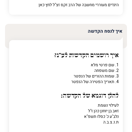
היגדים מעוררי מחשבה של הרב זקס זצ"ל לחץ
כאן
פרט
על
איך לנסח הקדשה
מה
מדובר
איך רושמים הקדשות לע"נ?
פרט על מה מדובר
1. שם פרטי מלא
2. שם משפחה
3. שמות ההורים של הנפטר
4. תאריך הפטירה של הנפטר
להלן דוגמא של הקדשה:
לעילוי נשמת
זאב בן יוחנן כהן ז"ל
נלב"ע כ' כסלו תשפ"א
ת.נ.צ.ב.ה