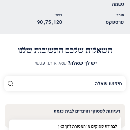
נשמה
חומר:
רוחב:
פרספקס
120
,
75
,
90
השאלות שלכם התשובות שלנו
יש לך שאלה?
שאל אותנו עכשיו
השם
שלך
האימייל
שלך
רעיונות לפסוקי והיגדים לבית כנסת
טלפון
(חובה)
לבחירת פסוקים מן המסורת לחץ
כאן