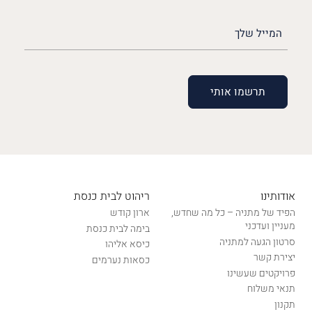
האימייל
שלך
(חובה)
אודותינו
ריהוט לבית כנסת
הפיד של מתניה – כל מה שחדש,
ארון קודש
מעניין ועדכני
בימה לבית כנסת
סרטון הגעה למתניה
כיסא אליהו
יצירת קשר
כסאות נערמים
פרויקטים שעשינו
תנאי משלוח
תקנון