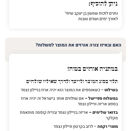
ניתן להוסיף:
נתרם לזכות שמעון בן יעקב שיחי'
לאורך ימים ושנים טובות
האם ובאיזו צורה אורזים את המוצר למשלוח?
במתניה אורזים בטוח!
תלוי בסוג המוצר ולייעד ולדרך שאיליו שולחים
בשילוט
– כשאוספים את המוצר הוא יהיה ארוז בניילון נצמד
במשלוח ספיישל –
אם שולחים אותו בישראל זה יהיה ארוז
בספוג אריזה וניילון נצמד
בדואר שליחים –
אריזה בניילון נצמד ובניית קופסה מותאמת
מקלקר
מוצרי רקמה
– לרוב בקרטון וניילון נצמד