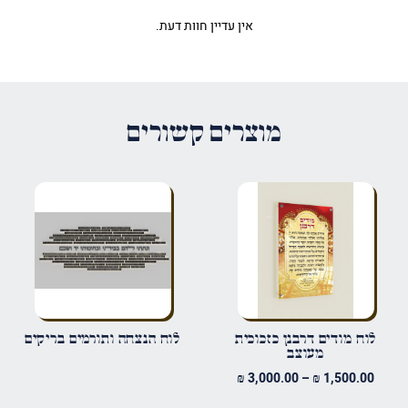
אין עדיין חוות דעת.
היה הראשון לכתוב סקירה “לוח
מזמור לדוד מגן דוד”
האימייל לא יוצג באתר.
שדות החובה מסומנים
*
מוצרים קשורים
הדירוג שלך
*
הביקורת שלך
*
שם
*
לוח מודים דרבנן כזכוכית
לוח הנצחה ותורמים בריקים
מעוצב
טווח
₪
3,000.00
–
₪
1,500.00
אימייל
*
מחירים: