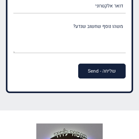
דואר
אלקטרוני
משהו
נוסף
שחשוב
שנדע?
(חובה)