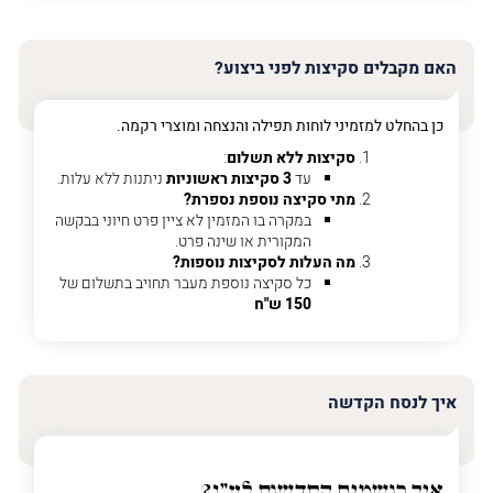
האימייל
שלך
האם מקבלים סקיצות לפני ביצוע?
טלפון
(חובה)
כן בהחלט למזמיני לוחות תפילה והנצחה ומוצרי רקמה.
סקיצות ללא תשלום
:
עד
3 סקיצות ראשוניות
ניתנות ללא עלות.
מתי סקיצה נוספת נספרת?
פרט
במקרה בו המזמין לא ציין פרט חיוני בבקשה
על
המקורית או שינה פרט.
מה
מה העלות לסקיצות נוספות?
מדובר
כל סקיצה נוספת מעבר תחויב בתשלום של
150 ש"ח
פרט על מה מדובר
איך לנסח הקדשה
איך רושמים הקדשות לע"נ?