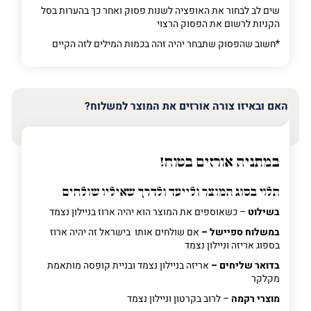
שים לב לבחור את האופציה לשנות פסוק ואחר כך בהערות בסל
הקניות לרשום את הפסוק הרצוי
*חשוב שהפסוק שתבחר יהיה זהה בכמות המילים לזה הקיים
האם ובאיזו צורה אורזים את המוצר למשלוח?
במתניה אורזים בטוח!
תלוי בסוג המוצר ולייעד ולדרך שאיליו שולחים
בשילוט
– כשאוספים את המוצר הוא יהיה ארוז בניילון נצמד
במשלוח ספיישל –
אם שולחים אותו בישראל זה יהיה ארוז
בספוג אריזה וניילון נצמד
בדואר שליחים –
אריזה בניילון נצמד ובניית קופסה מותאמת
מקלקר
מוצרי רקמה
– לרוב בקרטון וניילון נצמד