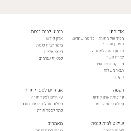
אודותינו
ריהוט לבית כנסת
הפיד של מתניה – כל מה שחדש,
ארון קודש
מעניין ועדכני
בימה לבית כנסת
סרטון הגעה למתניה
כיסא אליהו
יצירת קשר
כסאות נערמים
פרויקטים שעשינו
תנאי משלוח
תקנון
רקמה
אביזרים לספרי תורה
פרוכות לארון קודש
עץ חיים לספר תורה
קטלוג כיסוי לבימה
קטלוג מעילים לספר תורה
כתר לספר תורה
שילוט לבית כנסת
מאמרים
לוחות הנצחה
ריהוט לבית כנסת