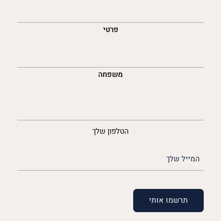
השםש
לך
פרטי
משפחה
נייד
הטלפון שלך
האימייל
שלך
(חובה)