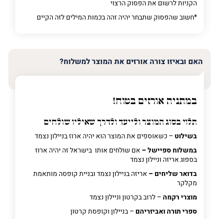
הקניות לרשום את הפסוק הרצוי
*חשוב שהפסוק שתבחר יהיה זהה בכמות המילים לזה הקיים
האם ובאיזו צורה אורזים את המוצר למשלוח?
במתניה אורזים בטוח!
תלוי בסוג המוצר ולייעד ולדרך שאיליו שולחים
בשילוט
– כשאוספים את המוצר הוא יהיה ארוז בניילון נצמד
במשלוח ספיישל –
אם שולחים אותו בישראל זה יהיה ארוז
בספוג אריזה וניילון נצמד
בדואר שליחים –
אריזה בניילון נצמד ובניית קופסה מותאמת
מקלקר
מוצרי רקמה
– לרוב בקרטון וניילון נצמד
ספרי תורה ואביזריהם
– בניילון וקופסת קרטון