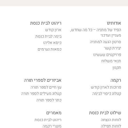
אודותינו
ריהוט לבית כנסת
הפיד של מתניה – כל מה שחדש,
ארון קודש
מעניין ועדכני
בימה לבית כנסת
סרטון הגעה למתניה
כיסא אליהו
יצירת קשר
כסאות נערמים
פרויקטים שעשינו
תנאי משלוח
תקנון
רקמה
אביזרים לספרי תורה
פרוכות לארון קודש
עץ חיים לספר תורה
קטלוג כיסוי לבימה
קטלוג מעילים לספר תורה
כתר לספר תורה
שילוט לבית כנסת
מאמרים
לוחות הנצחה
ריהוט לבית כנסת
לוחות תפילה
מוצרי רקמה