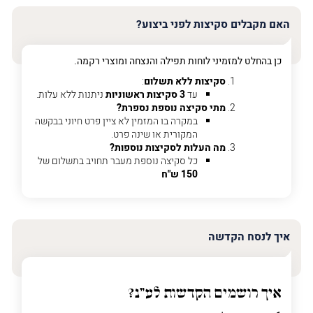
האימייל
שלך
האם מקבלים סקיצות לפני ביצוע?
טלפון
(חובה)
כן בהחלט למזמיני לוחות תפילה והנצחה ומוצרי רקמה.
סקיצות ללא תשלום
:
עד
3 סקיצות ראשוניות
ניתנות ללא עלות.
מתי סקיצה נוספת נספרת?
פרט
במקרה בו המזמין לא ציין פרט חיוני בבקשה
על
המקורית או שינה פרט.
מה
מה העלות לסקיצות נוספות?
מדובר
כל סקיצה נוספת מעבר תחויב בתשלום של
150 ש"ח
פרט על מה מדובר
איך לנסח הקדשה
איך רושמים הקדשות לע"נ?