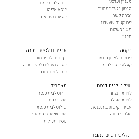
מעניין ועדכני
בימה לבית כנסת
סרטון הגעה למתניה
כיסא אליהו
יצירת קשר
כסאות נערמים
פרויקטים שעשינו
תנאי משלוח
תקנון
רקמה
אביזרים לספרי תורה
פרוכות לארון קודש
עץ חיים לספר תורה
קטלוג כיסוי לבימה
קטלוג מעילים לספר תורה
כתר לספר תורה
שילוט לבית כנסת
מאמרים
לוחות הנצחה
ריהוט לבית כנסת
לוחות תפילה
מוצרי רקמה
אבזור וקישוט בית כנסת
שילוט לבית כנסת
שלטי הכוונה
תוכן שימושי המתניה
נוסחי תפילות
תהליכי רכישת מוצר