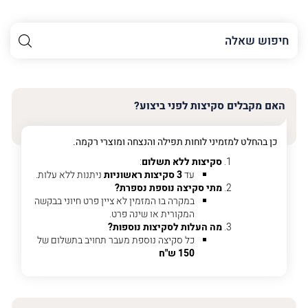
השם
שלך
האימייל
שלך
האם מקבלים סקיצות לפני ביצוע?
טלפון
(חובה)
כן בהחלט למזמיני לוחות תפילה והנצחה ומוצרי רקמה.
סקיצות ללא תשלום
:
עד
3 סקיצות ראשוניות
ניתנות ללא עלות.
מתי סקיצה נוספת נספרת?
פרט
במקרה בו המזמין לא ציין פרט חיוני בבקשה
על
המקורית או שינה פרט.
מה
מה העלות לסקיצות נוספות?
מדובר
כל סקיצה נוספת מעבר תחויב בתשלום של
150 ש"ח
פרט על מה מדובר