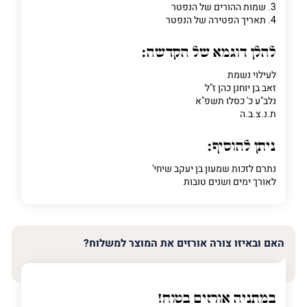
3. שמות ההורים של הנפטר
4. תאריך הפטירה של הנפטר
להלן דוגמא של הקדשה:
לעילוי נשמת
זאב בן יוחנן כהן ז"ל
נלב"ע כ' כסלו תשפ"א
ת.נ.צ.ב.ה
ניתן להוסיף:
נתרם לזכות שמעון בן יעקב שיחי'
לאורך ימים ושנים טובות
האם ובאיזו צורה אורזים את המוצר למשלוח?
במתניה אורזים בטוח!