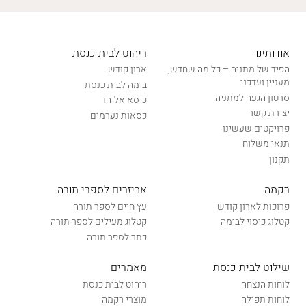
אודותינו
ריהוט לבית כנסת
הפיד של מתניה – כל מה שחדש,
ארון קודש
מעניין ועדכני
בימה לבית כנסת
סרטון הגעה למתניה
כיסא אליהו
יצירת קשר
כסאות נערמים
פרויקטים שעשינו
תנאי משלוח
תקנון
רקמה
אביזרים לספרי תורה
פרוכות לארון קודש
עץ חיים לספר תורה
קטלוג כיסוי לבימה
קטלוג מעילים לספר תורה
כתר לספר תורה
שילוט לבית כנסת
מאמרים
לוחות הנצחה
ריהוט לבית כנסת
לוחות תפילה
מוצרי רקמה