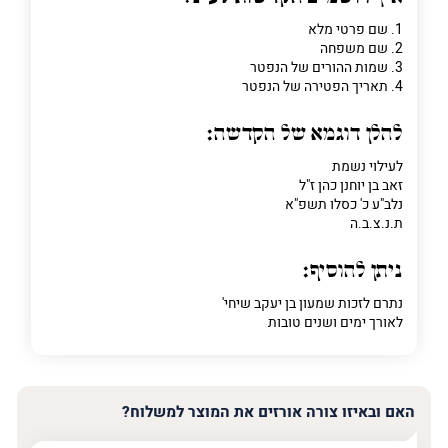
1. שם פרטי מלא
2. שם משפחה
3. שמות ההורים של הנפטר
4. תאריך הפטירה של הנפטר
להלן דוגמא של הקדשה:
לעילוי נשמת
זאב בן יוחנן כהן ז"ל
נלב"ע כ' כסלו תשפ"א
ת.נ.צ.ב.ה
ניתן להוסיף:
נתרם לזכות שמעון בן יעקב שיחי'
לאורך ימים ושנים טובות
האם ובאיזו צורה אורזים את המוצר למשלוח?