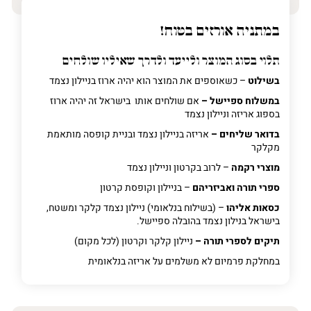
במתניה אורזים בטוח!
תלוי בסוג המוצר ולייעד ולדרך שאיליו שולחים
בשילוט
– כשאוספים את המוצר הוא יהיה ארוז בניילון נצמד
במשלוח ספיישל –
אם שולחים אותו בישראל זה יהיה ארוז
בספוג אריזה וניילון נצמד
בדואר שליחים –
אריזה בניילון נצמד ובניית קופסה מותאמת
מקלקר
מוצרי רקמה
– לרוב בקרטון וניילון נצמד
ספרי תורה ואביזריהם
– בניילון וקופסת קרטון
כסאות אליהו
– (בשילוח בנלאומי) ניילון נצמד קלקר ומשטח,
בישראל בנילון נצמד בהובלה ספיישל.
תיקים לספרי תורה –
ניילון קלקר וקרטון (לכל מקום)
במחלקת פרמיום
לא משלמים על אריזה בנלאומית