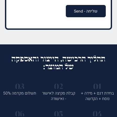
תהליך הרכישה, הייצור והאספקה
של המוצר:
בחירת דגם + מידה +
קבלת סקיצה לאישור
תשלום מקדמה 50%
נוסח + הקדשה
- ואישורה