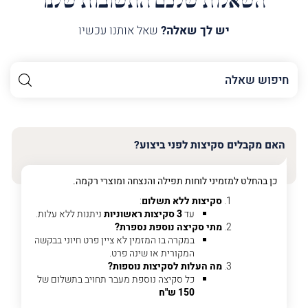
השאלות שלכם התשובות שלנו
יש לך שאלה?
שאל אותנו עכשיו
השם
שלך
האימייל
שלך
האם מקבלים סקיצות לפני ביצוע?
טלפון
(חובה)
כן בהחלט למזמיני לוחות תפילה והנצחה ומוצרי רקמה.
סקיצות ללא תשלום
:
עד
3 סקיצות ראשוניות
ניתנות ללא עלות.
מתי סקיצה נוספת נספרת?
פרט
במקרה בו המזמין לא ציין פרט חיוני בבקשה
על
המקורית או שינה פרט.
מה
מה העלות לסקיצות נוספות?
מדובר
כל סקיצה נוספת מעבר תחויב בתשלום של
150 ש"ח