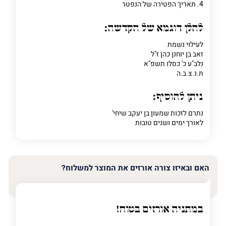
4. תאריך הפטירה של הנפטר
להלן דוגמא של הקדשה:
לעילוי נשמת
זאב בן יוחנן כהן ז"ל
נלב"ע כ' כסלו תשפ"א
ת.נ.צ.ב.ה
ניתן להוסיף:
נתרם לזכות שמעון בן יעקב שיחי'
לאורך ימים ושנים טובות
האם ובאיזו צורה אורזים את המוצר למשלוח?
במתניה אורזים בטוח!