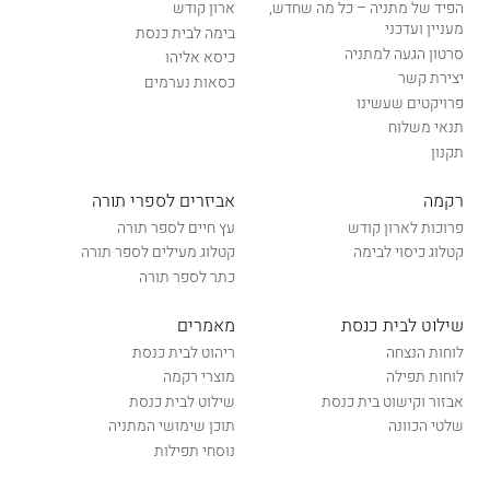
הפיד של מתניה – כל מה שחדש,
ארון קודש
מעניין ועדכני
בימה לבית כנסת
סרטון הגעה למתניה
כיסא אליהו
יצירת קשר
כסאות נערמים
פרויקטים שעשינו
תנאי משלוח
תקנון
רקמה
אביזרים לספרי תורה
פרוכות לארון קודש
עץ חיים לספר תורה
קטלוג כיסוי לבימה
קטלוג מעילים לספר תורה
כתר לספר תורה
שילוט לבית כנסת
מאמרים
לוחות הנצחה
ריהוט לבית כנסת
לוחות תפילה
מוצרי רקמה
אבזור וקישוט בית כנסת
שילוט לבית כנסת
שלטי הכוונה
תוכן שימושי המתניה
נוסחי תפילות