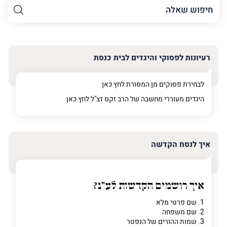
השם
שלך
האימייל
שלך
רעיונות לפסוקי והיגדים לבית כנסת
טלפון
(חובה)
לבחירת פסוקים מן המסורת לחץ
כאן
היגדים מעוררי מחשבה של הרב זקס זצ"ל לחץ
כאן
פרט
על
איך לנסח הקדשה
מה
מדובר
איך רושמים הקדשות לע"נ?
פרט על מה מדובר
1. שם פרטי מלא
2. שם משפחה
3. שמות ההורים של הנפטר