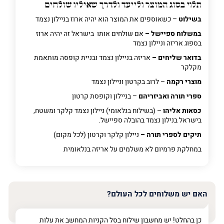
תלוי בסוג המוצר ולייעד ולדרך שאיליו שולחים
בשילוט
– כשאוספים את המוצר הוא יהיה ארוז בניילון נצמד
במשלוח ספיישל –
אם שולחים אותו בישראל זה יהיה ארוז
בספוג אריזה וניילון נצמד
בדואר שליחים –
אריזה בניילון נצמד ובניית קופסה מותאמת
מקלקר
מוצרי רקמה
– לרוב בקרטון וניילון נצמד
ספרי תורה ואביזריהם
– בניילון וקופסת קרטון
כסאות אליהו
– (בשילוח בנלאומי) ניילון נצמד קלקר ומשטח,
בישראל בנילון נצמד בהובלה ספיישל.
תיקים לספרי תורה –
ניילון קלקר וקרטון (לכל מקום)
במחלקת פרמיום
לא משלמים על אריזה בנלאומית
האם יש משלוחים לכל העולם?
כן בהחלט! יש מחשבון שילוח בסל הקניות המחשב את עלות