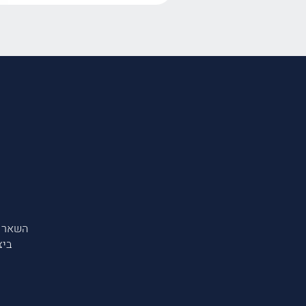
השאר 
ביצ