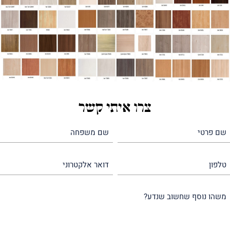
צרו איתי קשר
שם
שם
פרטי
משפחה
(חובה)
(חובה)
טלפון
דואר
אלקטרוני
משהו
נוסף
שחשוב
שנדע?