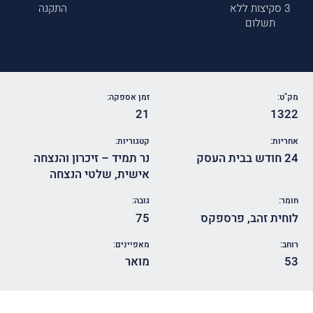
3 סקיצות ללא
התקנה
תשלום
מק"ט:
זמן אספקה:
21
1322
אחריות:
קטגוריות:
24 חודש בבית העסק
נר תמיד – זיכרון והנצחה
אישית
,
שלטי הנצחה
חומר:
גובה:
לוחית זהב
,
פרספקס
75
רוחב:
מאפיינים:
53
מואר