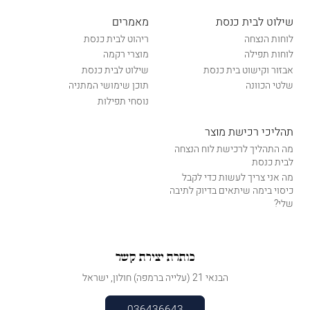
שילוט לבית כנסת
מאמרים
לוחות הנצחה
ריהוט לבית כנסת
לוחות תפילה
מוצרי רקמה
אבזור וקישוט בית כנסת
שילוט לבית כנסת
שלטי הכוונה
תוכן שימושי המתניה
נוסחי תפילות
תהליכי רכישת מוצר
מה התהליך לרכישת לוח הנצחה
לבית כנסת
מה אני צריך לעשות כדי לקבל
כיסוי בימה שיתאים בדיוק לתיבה
שלי?
כותרת יצירת קשר
הבנאי 21 (עלייה ברמפה) חולון, ישראל
036436643