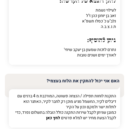
להלן דוגמא של הקדשה:
לעילוי נשמת
פרט על מה מדובר
זאב בן יוחנן כהן ז"ל
נלב"ע כ' כסלו תשפ"א
ת.נ.צ.ב.ה
ניתן להוסיף:
נתרם לזכות שמעון בן יעקב שיחי'
לאורך ימים ושנים טובות
האם אני יכול להתקין את הלוח בעצמי?
התקנת לוחות תפילה / הנצחה פשוטה, המורכבת מ 4 ברגים עם
דיבלים לקיר, החשמל מגיע מוכן רק לחבר לקיר, האתגר הוא
לתלות ישר ולמקם נכון על הקיר
כמובן שניתן לקבל שירות התקנה כולל הובלה בתשלום נפרד, כדי
לקבל הצעת מחיר יש למלא פרטים
לחץ כאן