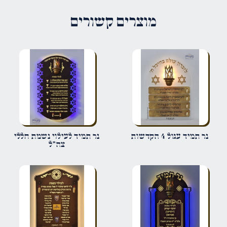
האימייל לא יוצג באתר.
שדות החובה מסומנים
*
מוצרים קשורים
הדירוג שלך
*
הביקורת שלך
*
שם
*
נר תמיד עגול 4 הקדשות
נר תמיד לעילוי נשמת חללי
צה"ל
אימייל
*
שמור בדפדפן זה את השם, האימייל והאתר שלי לפעם הבאה שאגיב.