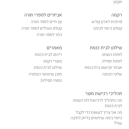
תקנון
רקמה
אביזרים לספרי תורה
פרוכות לארון קודש
עץ חיים לספר תורה
קטלוג כיסוי לבימה
קטלוג מעילים לספר תורה
כתר לספר תורה
שילוט לבית כנסת
מאמרים
לוחות הנצחה
ריהוט לבית כנסת
לוחות תפילה
מוצרי רקמה
אבזור וקישוט בית כנסת
שילוט לבית כנסת
שלטי הכוונה
תוכן שימושי המתניה
נוסחי תפילות
תהליכי רכישת מוצר
מה התהליך לרכישת לוח הנצחה
לבית כנסת
מה אני צריך לעשות כדי לקבל
כיסוי בימה שיתאים בדיוק לתיבה
שלי?