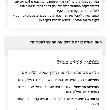
התקנת לוחות תפילה / הנצחה פשוטה, המורכבת מ 4 ברגים עם
דיבלים לקיר, החשמל מגיע מוכן רק לחבר לקיר, האתגר הוא
לתלות ישר ולמקם נכון על הקיר
כמובן שניתן לקבל שירות התקנה כולל הובלה בתשלום נפרד, כדי
לקבל הצעת מחיר יש למלא פרטים
לחץ כאן
האם ובאיזו צורה אורזים את המוצר למשלוח?
במתניה אורזים בטוח!
תלוי בסוג המוצר ולייעד ולדרך שאיליו שולחים
בשילוט
– כשאוספים את המוצר הוא יהיה ארוז בניילון נצמד
במשלוח ספיישל –
אם שולחים אותו בישראל זה יהיה ארוז
בספוג אריזה וניילון נצמד
בדואר שליחים –
אריזה בניילון נצמד ובניית קופסה מותאמת
מקלקר