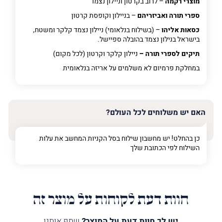
מוצרי רקמה
– לרוב בקרטון וניילון נצמד
ספרי תורה ואביזריהם
– בניילון וקופסת קרטון
כסאות אליהו
– (בשילוח בנלאומי) ניילון נצמד קלקר ומשטח,
בישראל בנילון נצמד בהובלה ספיישל.
תיקים לספרי תורה –
ניילון קלקר וקרטון (לכל מקום)
במחלקת פרמיום
לא משלמים על אריזה בנלאומית
האם יש משלוחים לכל העולם?
כן בהחלט! יש מחשבון שילוח בסל הקניות המחשב את עלות
השילוח לפי הכתובת שלך
חוות דעת לקוחות על מוצר זה
יש לך חוות דעת על המוצר?
שתף אותנו