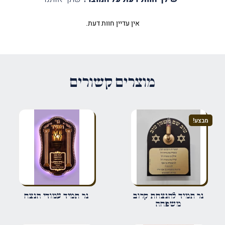
אין עדיין חוות דעת.
היה הראשון לכתוב סקירה “נר תמיד
מהודר שקוף”
האימייל לא יוצג באתר.
שדות החובה מסומנים
*
מוצרים קשורים
הדירוג שלך
*
מבצע!
הביקורת שלך
*
שם
*
נר תמיד להנצחת קרוב
נר תמיד עמודי הנצח
משפחה