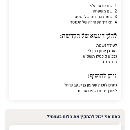
1. שם פרטי מלא
2. שם משפחה
פרט
3. שמות ההורים של הנפטר
על
4. תאריך הפטירה של הנפטר
מה
מדובר
להלן דוגמא של הקדשה:
לעילוי נשמת
פרט על מה מדובר
זאב בן יוחנן כהן ז"ל
נלב"ע כ' כסלו תשפ"א
ת.נ.צ.ב.ה
ניתן להוסיף:
נתרם לזכות שמעון בן יעקב שיחי'
לאורך ימים ושנים טובות
האם אני יכול להתקין את הלוח בעצמי?