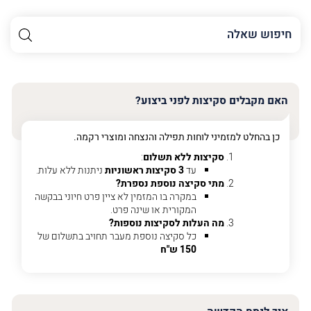
השם
שלך
האימייל
שלך
האם מקבלים סקיצות לפני ביצוע?
טלפון
(חובה)
כן בהחלט למזמיני לוחות תפילה והנצחה ומוצרי רקמה.
סקיצות ללא תשלום
:
עד
3 סקיצות ראשוניות
ניתנות ללא עלות.
מתי סקיצה נוספת נספרת?
פרט
במקרה בו המזמין לא ציין פרט חיוני בבקשה
על
המקורית או שינה פרט.
מה
מה העלות לסקיצות נוספות?
מדובר
כל סקיצה נוספת מעבר תחויב בתשלום של
150 ש"ח
פרט על מה מדובר