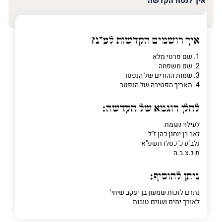
איך לנסח הקדשה
איך רושמים הקדשות לע"נ?
1. שם פרטי מלא
2. שם משפחה
3. שמות ההורים של הנפטר
4. תאריך הפטירה של הנפטר
להלן דוגמא של הקדשה:
לעילוי נשמת
זאב בן יוחנן כהן ז"ל
נלב"ע כ' כסלו תשפ"א
ת.נ.צ.ב.ה
ניתן להוסיף:
נתרם לזכות שמעון בן יעקב שיחי'
לאורך ימים ושנים טובות