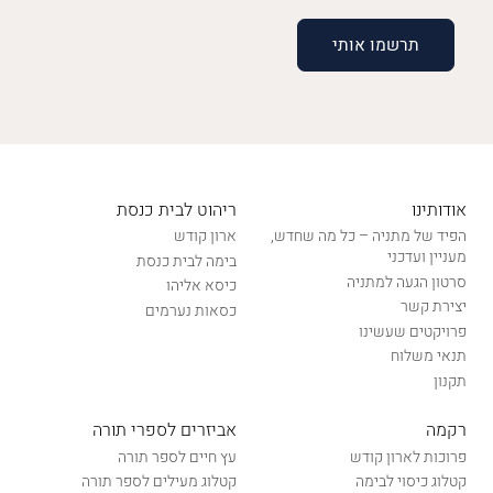
אודותינו
ריהוט לבית כנסת
הפיד של מתניה – כל מה שחדש,
ארון קודש
מעניין ועדכני
בימה לבית כנסת
סרטון הגעה למתניה
כיסא אליהו
יצירת קשר
כסאות נערמים
פרויקטים שעשינו
תנאי משלוח
תקנון
רקמה
אביזרים לספרי תורה
פרוכות לארון קודש
עץ חיים לספר תורה
קטלוג כיסוי לבימה
קטלוג מעילים לספר תורה