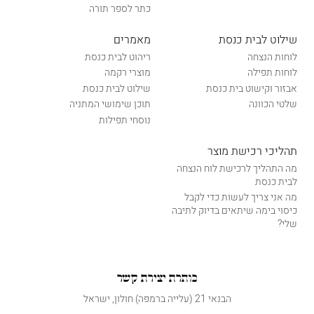
כתר לספר תורה
שילוט לבית כנסת
מאמרים
לוחות הנצחה
ריהוט לבית כנסת
לוחות תפילה
מוצרי רקמה
אבזור וקישוט בית כנסת
שילוט לבית כנסת
שלטי הכוונה
תוכן שימושי המתניה
נוסחי תפילות
תהליכי רכישת מוצר
מה התהליך לרכישת לוח הנצחה
לבית כנסת
מה אני צריך לעשות כדי לקבל
כיסוי בימה שיתאים בדיוק לתיבה
שלי?
כותרת יצירת קשר
הבנאי 21 (עלייה ברמפה) חולון, ישראל