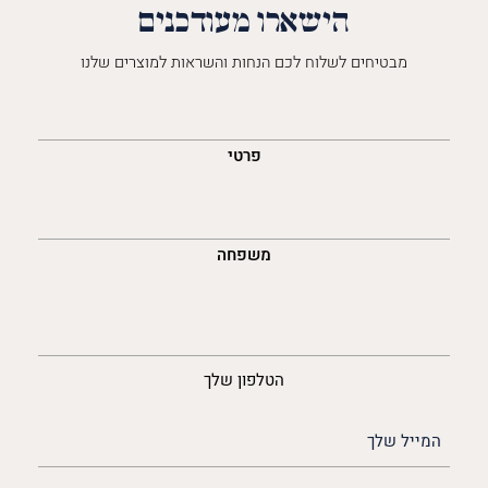
הישארו מעודכנים
מבטיחים לשלוח לכם הנחות והשראות למוצרים שלנו
השםש
לך
פרטי
משפחה
נייד
הטלפון שלך
האימייל
שלך
(חובה)