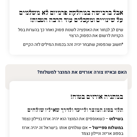
אבל ברכישה
במחלקת פרמיום
לא משלמים
על שינויים ומקבלים עוד הרבה הטבות!
שים לב לבחור את האופציה לשנות פסוק ואחר כך בהערות בסל
הקניות לרשום את הפסוק הרצוי
*חשוב שהפסוק שתבחר יהיה זהה בכמות המילים לזה הקיים
האם ובאיזו צורה אורזים את המוצר למשלוח?
במתניה אורזים בטוח!
תלוי בסוג המוצר ולייעד ולדרך שאיליו שולחים
בשילוט
– כשאוספים את המוצר הוא יהיה ארוז בניילון נצמד
במשלוח ספיישל –
אם שולחים אותו בישראל זה יהיה ארוז
בספוג אריזה וניילון נצמד