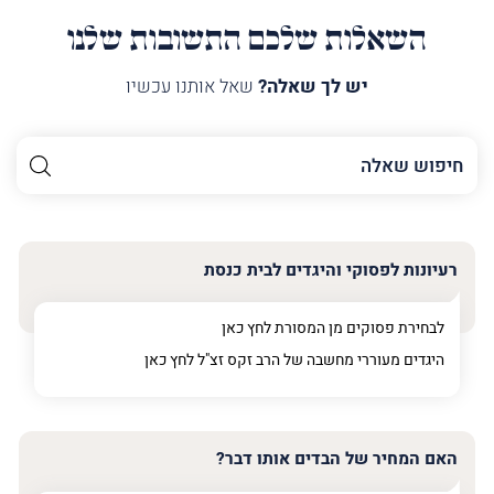
השאלות שלכם התשובות שלנו
יש לך שאלה?
שאל אותנו עכשיו
השם
שלך
האימייל
שלך
רעיונות לפסוקי והיגדים לבית כנסת
טלפון
(חובה)
לבחירת פסוקים מן המסורת לחץ
כאן
היגדים מעוררי מחשבה של הרב זקס זצ"ל לחץ
כאן
פרט
על
האם המחיר של הבדים אותו דבר?
מה
מדובר