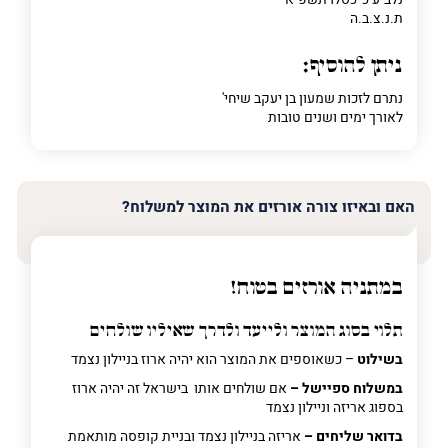
ת.נ.צ.ב.ה
ניתן להוסיף:
נתרם לזכות שמעון בן יעקב שיחי'
לאורך ימים ושנים טובות
האם ובאיזו צורה אורזים את המוצר למשלוח?
במתניה אורזים בטוח!
תלוי בסוג המוצר ולייעד ולדרך שאיליו שולחים
בשילוט
– כשאוספים את המוצר הוא יהיה ארוז בניילון נצמד
במשלוח ספיישל –
אם שולחים אותו בישראל זה יהיה ארוז
בספוג אריזה וניילון נצמד
בדואר שליחים –
אריזה בניילון נצמד ובניית קופסה מותאמת