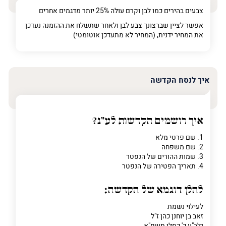
צבעים בהירים כמו לבן וקרם עולה 25% יותר מדגמים אחרים
אפשר לציין שברצונך צבע לבן ולאחר שתשלח את ההזמנה נעדכן
פרט על מה מדובר
את המחיר ידנית, (המחיר לא מתעדכן אוטומטי)
איך לנסח הקדשה
איך רושמים הקדשות לע"נ?
1. שם פרטי מלא
2. שם משפחה
3. שמות ההורים של הנפטר
4. תאריך הפטירה של הנפטר
להלן דוגמא של הקדשה:
לעילוי נשמת
זאב בן יוחנן כהן ז"ל
נלב"ע כ' כסלו תשפ"א