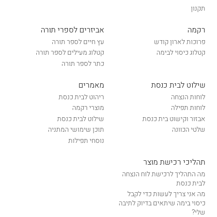
תקנון
רקמה
אביזרים לספרי תורה
פרוכות לארון קודש
עץ חיים לספר תורה
קטלוג כיסוי לבימה
קטלוג מעילים לספר תורה
כתר לספר תורה
שילוט לבית כנסת
מאמרים
לוחות הנצחה
ריהוט לבית כנסת
לוחות תפילה
מוצרי רקמה
אבזור וקישוט בית כנסת
שילוט לבית כנסת
שלטי הכוונה
תוכן שימושי המתניה
נוסחי תפילות
תהליכי רכישת מוצר
מה התהליך לרכישת לוח הנצחה
לבית כנסת
מה אני צריך לעשות כדי לקבל
כיסוי בימה שיתאים בדיוק לתיבה
שלי?