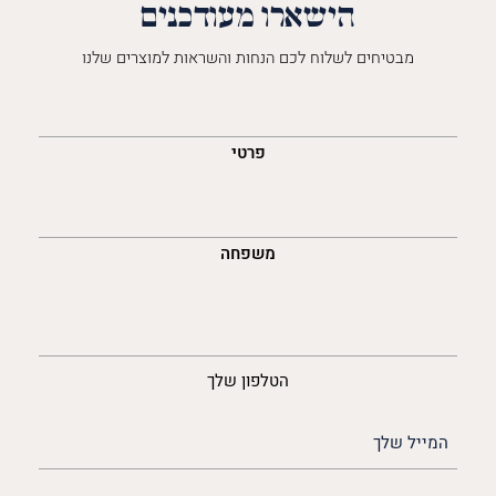
הישארו מעודכנים
מבטיחים לשלוח לכם הנחות והשראות למוצרים שלנו
השםש
לך
פרטי
משפחה
נייד
הטלפון שלך
האימייל
שלך
(חובה)