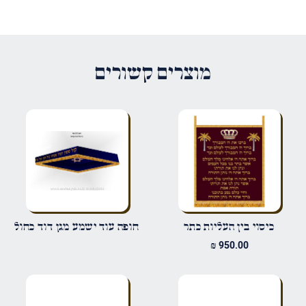
היה הראשון לכתוב סקירה “כיסוי בין
העליות עיטורים”
האימייל לא יוצג באתר.
שדות החובה מסומנים
*
מוצרים קשורים
הדירוג שלך
*
הביקורת שלך
*
שם
*
כיסוי בין העליות כתר
חופה עוד ישמע מגן דוד כחול
₪
950.00
אימייל
*