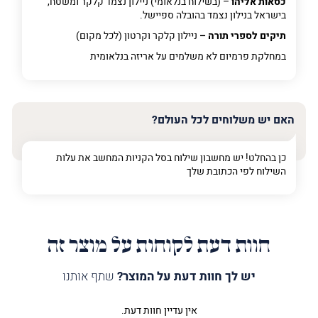
כסאות אליהו
– (בשילוח בנלאומי) ניילון נצמד קלקר ומשטח,
בישראל בנילון נצמד בהובלה ספיישל.
תיקים לספרי תורה –
ניילון קלקר וקרטון (לכל מקום)
במחלקת פרמיום
לא משלמים על אריזה בנלאומית
האם יש משלוחים לכל העולם?
כן בהחלט! יש מחשבון שילוח בסל הקניות המחשב את עלות
השילוח לפי הכתובת שלך
חוות דעת לקוחות על מוצר זה
יש לך חוות דעת על המוצר?
שתף אותנו
אין עדיין חוות דעת.