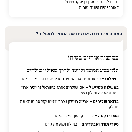
נתרם לזכות שמעון בן יעקב שיחי'
לאורך ימים ושנים טובות
האם ובאיזו צורה אורזים את המוצר למשלוח?
במתניה אורזים בטוח!
תלוי בסוג המוצר ולייעד ולדרך שאיליו שולחים
בשילוט
– כשאוספים את המוצר הוא יהיה ארוז בניילון נצמד
במשלוח ספיישל –
אם שולחים אותו בישראל זה יהיה ארוז
בספוג אריזה וניילון נצמד
בדואר שליחים –
אריזה בניילון נצמד ובניית קופסה מותאמת
מקלקר
מוצרי רקמה
– לרוב בקרטון וניילון נצמד
ספרי תורה ואביזריהם
– בניילון וקופסת קרטון