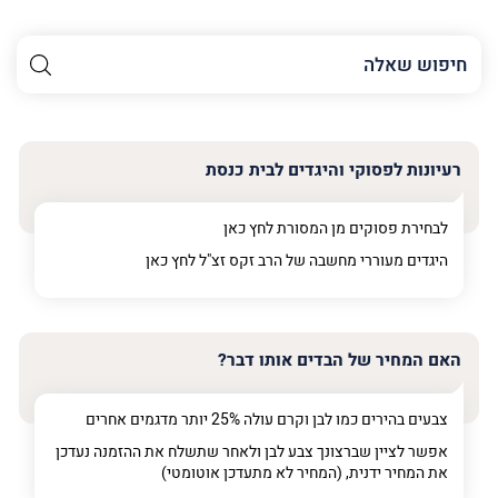
השם
שלך
האימייל
שלך
רעיונות לפסוקי והיגדים לבית כנסת
טלפון
(חובה)
לבחירת פסוקים מן המסורת לחץ
כאן
היגדים מעוררי מחשבה של הרב זקס זצ"ל לחץ
כאן
פרט
על
האם המחיר של הבדים אותו דבר?
מה
מדובר
צבעים בהירים כמו לבן וקרם עולה 25% יותר מדגמים אחרים
אפשר לציין שברצונך צבע לבן ולאחר שתשלח את ההזמנה נעדכן
פרט על מה מדובר
את המחיר ידנית, (המחיר לא מתעדכן אוטומטי)