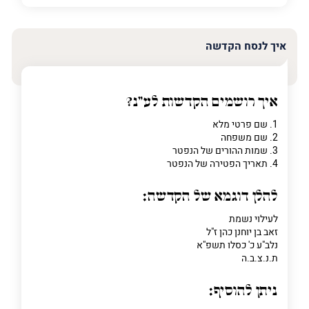
איך לנסח הקדשה
איך רושמים הקדשות לע"נ?
1. שם פרטי מלא
2. שם משפחה
3. שמות ההורים של הנפטר
4. תאריך הפטירה של הנפטר
להלן דוגמא של הקדשה:
לעילוי נשמת
זאב בן יוחנן כהן ז"ל
נלב"ע כ' כסלו תשפ"א
ת.נ.צ.ב.ה
ניתן להוסיף: