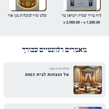
לוח בריך שמיה ויטראז צד
שלט שיר למעלות מגן אור
טווח
₪
3,900.00
–
₪
1,500.00
מחירים:
עד
מאמרים רלוונטיים עבורך
שילוט לבית כנסת
על הנצחות לבית כנסת