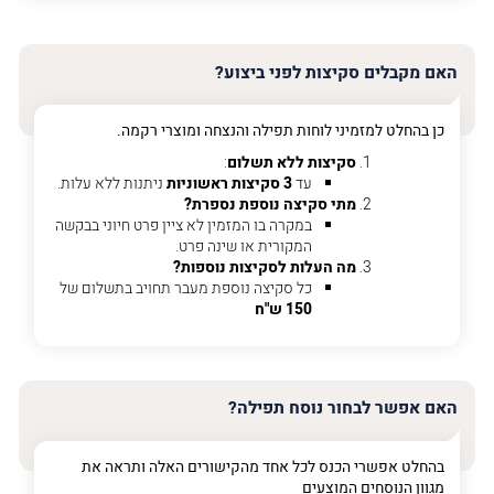
האימייל
שלך
האם מקבלים סקיצות לפני ביצוע?
טלפון
(חובה)
כן בהחלט למזמיני לוחות תפילה והנצחה ומוצרי רקמה.
סקיצות ללא תשלום
:
עד
3 סקיצות ראשוניות
ניתנות ללא עלות.
מתי סקיצה נוספת נספרת?
פרט
במקרה בו המזמין לא ציין פרט חיוני בבקשה
על
המקורית או שינה פרט.
מה
מה העלות לסקיצות נוספות?
מדובר
כל סקיצה נוספת מעבר תחויב בתשלום של
150 ש"ח
פרט על מה מדובר
האם אפשר לבחור נוסח תפילה?
בהחלט אפשרי הכנס לכל אחד מהקישורים האלה ותראה את
מגוון הנוסחים המוצעים