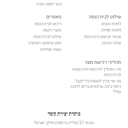
כתר לספר תורה
שילוט לבית כנסת
מאמרים
לוחות הנצחה
ריהוט לבית כנסת
לוחות תפילה
מוצרי רקמה
אבזור וקישוט בית כנסת
שילוט לבית כנסת
שלטי הכוונה
תוכן שימושי המתניה
נוסחי תפילות
תהליכי רכישת מוצר
מה התהליך לרכישת לוח הנצחה
לבית כנסת
מה אני צריך לעשות כדי לקבל
כיסוי בימה שיתאים בדיוק לתיבה
שלי?
כותרת יצירת קשר
הבנאי 21 (עלייה ברמפה) חולון, ישראל