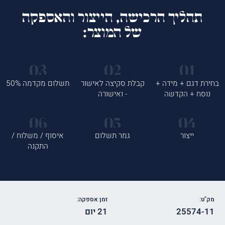
תהליך הרכישה, הייצור והאספקה
של המוצר:
בחירת דגם + מידה +
קבלת סקיצה לאישור
תשלום מקדמה 50%
נוסח + הקדשה
- ואישורה
ייצור
גמר תשלום
איסוף / משלוח /
התקנה
מק"ט:
זמן אספקה:
25574-11
21 יום