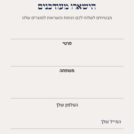
הישארו מעודכנים
מבטיחים לשלוח לכם הנחות והשראות למוצרים שלנו
השםש
לך
פרטי
משפחה
נייד
הטלפון שלך
האימייל
שלך
(חובה)