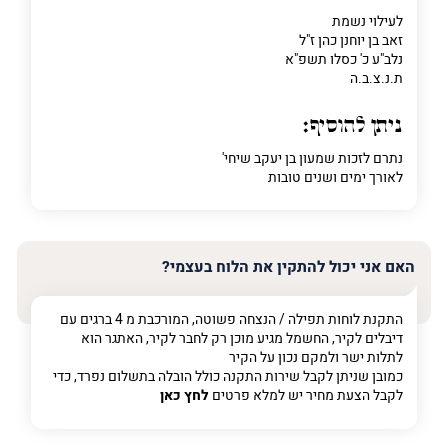
לעילוי נשמת
זאב בן יוחנן כהן ז"ל
נלב"ע כ' כסלו תשפ"א
ת.נ.צ.ב.ה
ניתן להוסיף:
נתרם לזכות שמעון בן יעקב שיחי'
לאורך ימים ושנים טובות
האם אני יכול להתקין את הלוח בעצמי?
התקנת לוחות תפילה / הנצחה פשוטה, המורכבת מ 4 ברגים עם
דיבלים לקיר, החשמל מגיע מוכן רק לחבר לקיר, האתגר הוא
לתלות ישר ולמקם נכון על הקיר
כמובן שניתן לקבל שירות התקנה כולל הובלה בתשלום נפרד, כדי
לקבל הצעת מחיר יש למלא פרטים
לחץ כאן