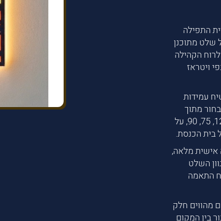
ית התפילה
 שלט מתוכנן
לרוח הקהילה
י ויטראז
יח עמידות
בחור מתוך
מגוון אפשרויות גובה 100, 120, 160, 200 ורוחב 120, 75, 90, על
 בית הכנסת.
אישית מלאה,
וון השלט
יח התאמה
ם מהווים חלק
ור בין המקום