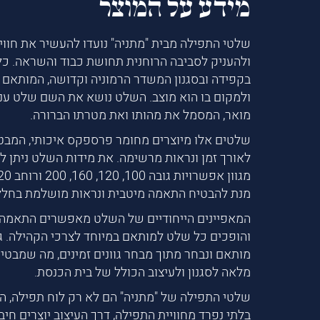
מידע על המוצר
שלטי התפילה מבית "מתניה" נועדו להעשיר את חווי
ולהעניק לסביבה הרוחנית תחושת כבוד והשראה. כל
בקפידה ובסגנון המשדר הרמוניה וקדושה, המותאם 
ולמקום בו הוא מוצב. השלט נושא את השם שלט ענפ
מואר, המסמל את מהותו ואת מטרתו הברורה.
שלטים אלו מיוצרים מחומר פרספקס איכותי, המבט
לאורך זמן ונראות מרשימה. את מידות השלט ניתן ל
מנת להבטיח התאמה מיטבית ונראות מושלמת בחלל
המאפיינים הייחודיים של השלט מאפשרים התאמה 
והופכים כל שלט למותאם במיוחד לצרכי הקהילה. ג
מותאם ונבחר מתוך מבחר גוונים זמינים, מה שמבט
מלאה לסגנון ולעיצוב הכולל של בית הכנסת.
שלטי התפילה של "מתניה" הם לא רק לוח תפילה, ה
בלתי נפרד מחוויית התפילה, דרך העיצוב יוצרים חיב