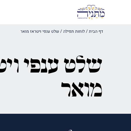
דף הבית
/
לוחות תפילה
/
שלט ענפי ויטראז מואר
שלט ענפי ויט
מואר