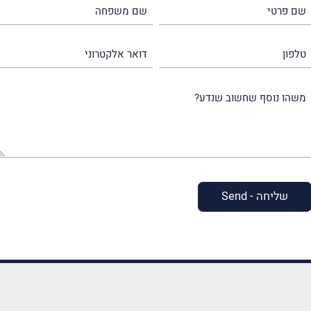
שם
שם
פרטי
משפחה
(חובה)
(חובה)
טלפון
דואר
אלקטרוני
משהו
נוסף
שחשוב
שנדע?
(חובה)