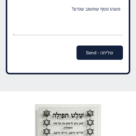
משהו
נוסף
שחשוב
שנדע?
(חובה)