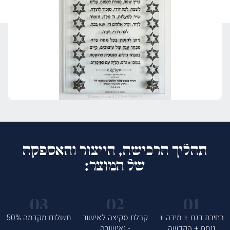
תהליך הרכישה, הייצור והאספקה
של המוצר:
בחירת דגם + מידה +
קבלת סקיצה לאישור
תשלום מקדמה 50%
נוסח + הקדשה
- ואישורה