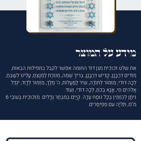
מידע על המוצר
את שלט זכוכית מגן דוד החומה אפשר לקבל בתפילות הבאות,
מוֹדִים דְּרַבָּנָן, קַדִּישׁ דְּרַבָּנָן, בְּרִיךְ שְׁמֵהּ, מְנוֹרַת לַמְנַצֵּחַ, עָלֵינוּ לְשַׁבֵּחַ,
לְכָה דּוֹדִי, מִזְמוֹר לְתוֹדָה, שִׁיר לַמַּעֲלוֹת, ה' מֶלֶךְ, מִזְמוֹר לְדָוִד, יִגְדַּל
אֱלֹהִים חַי, אָנָּא בְּכֹחַ, לְכָה דּוֹדִי, וְעוֹד.
נִיתָּן לְהַזְמִין בְּכָל נוּסַח עֵדָה. קַיָּים בְּמִבְחַר גְּדָלִים. מִזְּכוּכִית בְּעוֹבִי 6
מ"מ, תְּלִיָּה עִם סְפֵּיְסֶרִים.