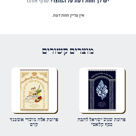
יש לך חוות דעת על המוצר?
שתף אותנו
אין עדיין חוות דעת.
היה הראשון לכתוב סקירה “פרוכת
שער מפואר שחור”
האימייל לא יוצג באתר.
שדות החובה מסומנים
*
מוצרים קשורים
הדירוג שלך
*
הביקורת שלך
*
שם
*
פרוכת שמע ישראל להבה
פרוכת אלה מועדי אשכנזי
כסף קלאסי
קרם