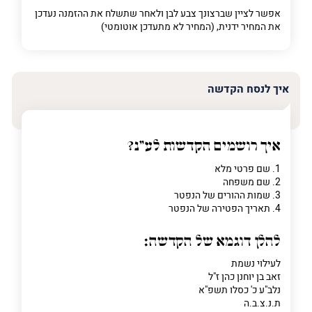
אפשר לציין שברצונך צבע לבן ולאחר שתשלח את ההזמנה נעדכן
את המחיר ידנית, (המחיר לא מתעדכן אוטומטי)
איך לנסח הקדשה
איך רושמים הקדשות לע"נ?
1. שם פרטי מלא
2. שם משפחה
3. שמות ההורים של הנפטר
4. תאריך הפטירה של הנפטר
להלן דוגמא של הקדשה:
לעילוי נשמת
זאב בן יוחנן כהן ז"ל
נלב"ע כ' כסלו תשפ"א
ת.נ.צ.ב.ה