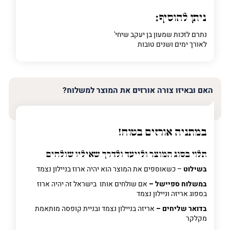
ניתן להוסיף:
נתרם לזכות שמעון בן יעקב שיחי'
לאורך ימים ושנים טובות
האם ובאיזו צורה אורזים את המוצר למשלוח?
במתניה אורזים בטוח!
תלוי בסוג המוצר ולייעד ולדרך שאיליו שולחים
בשילוט
– כשאוספים את המוצר הוא יהיה ארוז בניילון נצמד
במשלוח ספיישל –
אם שולחים אותו בישראל זה יהיה ארוז
בספוג אריזה וניילון נצמד
בדואר שליחים –
אריזה בניילון נצמד ובניית קופסה מותאמת
מקלקר