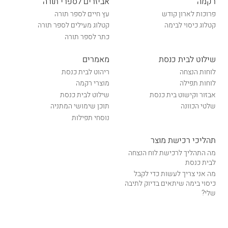
רקמה
אביזרים לספרי תורה
פרוכות לארון קודש
עץ חיים לספר תורה
קטלוג כיסוי לבימה
קטלוג מעילים לספר תורה
כתר לספר תורה
שילוט לבית כנסת
מאמרים
לוחות הנצחה
ריהוט לבית כנסת
לוחות תפילה
מוצרי רקמה
אבזור וקישוט בית כנסת
שילוט לבית כנסת
שלטי הכוונה
תוכן שימושי המתניה
נוסחי תפילות
תהליכי רכישת מוצר
מה התהליך לרכישת לוח הנצחה
לבית כנסת
מה אני צריך לעשות כדי לקבל
כיסוי בימה שיתאים בדיוק לתיבה
שלי?