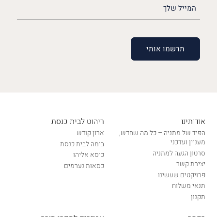
האימייל
שלך
(חובה)
אודותינו
ריהוט לבית כנסת
הפיד של מתניה – כל מה שחדש,
ארון קודש
מעניין ועדכני
בימה לבית כנסת
סרטון הגעה למתניה
כיסא אליהו
יצירת קשר
כסאות נערמים
פרויקטים שעשינו
תנאי משלוח
תקנון