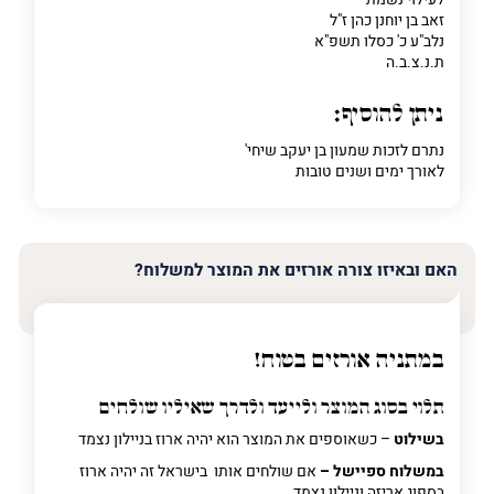
זאב בן יוחנן כהן ז"ל
נלב"ע כ' כסלו תשפ"א
ת.נ.צ.ב.ה
ניתן להוסיף:
נתרם לזכות שמעון בן יעקב שיחי'
לאורך ימים ושנים טובות
האם ובאיזו צורה אורזים את המוצר למשלוח?
במתניה אורזים בטוח!
תלוי בסוג המוצר ולייעד ולדרך שאיליו שולחים
בשילוט
– כשאוספים את המוצר הוא יהיה ארוז בניילון נצמד
במשלוח ספיישל –
אם שולחים אותו בישראל זה יהיה ארוז
בספוג אריזה וניילון נצמד