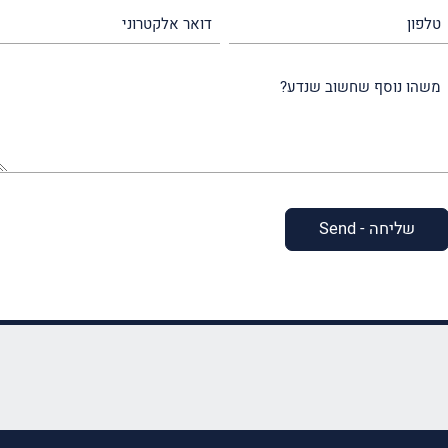
טלפון
דואר
אלקטרוני
משהו
נוסף
שחשוב
שנדע?
(חובה)