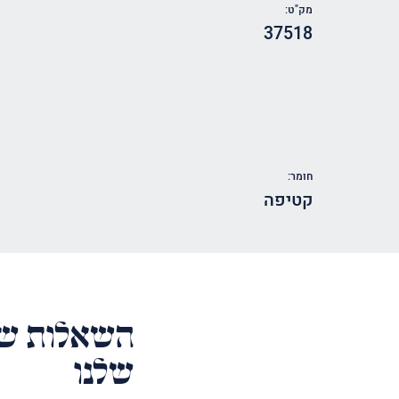
מק"ט:
37518
חומר:
קטיפה
השאלות של
שלנו