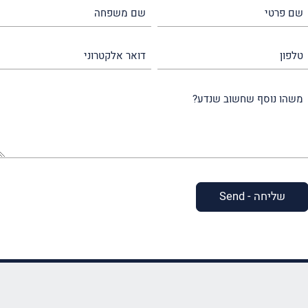
שם
שם
פרטי
משפחה
(חובה)
(חובה)
טלפון
דואר
אלקטרוני
משהו
נוסף
שחשוב
שנדע?
(חובה)