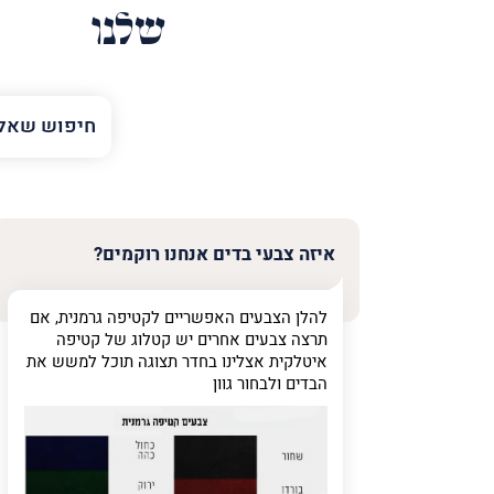
שלנו
השם
שלך
טלפון
(חובה)
איזה צבעי בדים אנחנו רוקמים?
להלן הצבעים האפשריים לקטיפה גרמנית, אם
פרט
תרצה צבעים אחרים יש קטלוג של קטיפה
על
איטלקית אצלינו בחדר תצוגה תוכל למשש את
מה
הבדים ולבחור גוון
מדובר
פרט על מה מדוב