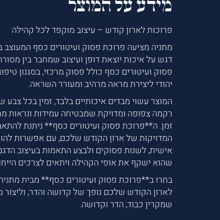
מידע על המוצר
פרוכות לארון קודש – עיצוב מוקפד לכל קהילה
מתניה מציעה פרוכת פסוק ועיטורים כסף המעוצב ב
דגש על איכות יוצאת דופן ועיצוב שמחבר בין מסורת 
פסוק ועיטורים כסף כולל פסוק מרכזי, בסגנון טיפו
יהודי ליצירת מראה מרהיב ומעורר השראה.
המוצר עשוי מבדים איכותיים בלבד, זמין בכל צבע ש
רקמה צפופה ומדויקת שמבטיחה עמידות ונראות מ
זמן. ה**פרוכת פסוק ועיטורים כסף** ניתנת להתא
המדויקות של ארון הקודש שלכם, עם אפשרות להו
אישית, לשנות פסוקים ולבצע התאמות בעיצוב הדגם 
שהוא ישקף את אופי הקהילה ויתאים לצרכים הייחו
בחרו ב**פרוכת פסוק ועיטורים כסף** מבית מתניה 
לארון הקודש שלכם נופך של קדושה והדר, וליצור 
שמקרין כבוד, הדר וקדושה.