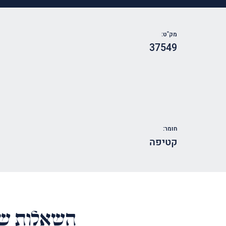
מק"ט:
37549
חומר:
קטיפה
השאלות של